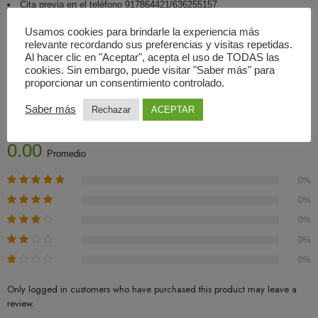
Cita previa en el teléfono 917864421/636255157
Usamos cookies para brindarle la experiencia más
relevante recordando sus preferencias y visitas repetidas.
Al hacer clic en "Aceptar", acepta el uso de TODAS las
cookies. Sin embargo, puede visitar "Saber más" para
proporcionar un consentimiento controlado.
Valoraciones (0)
Saber más
Rechazar
ACEPTAR
Basado En 0 Valoraciones
0.00
Promedio
0%
0%
0%
0%
0%
Only logged in customers who have purchased this product may leave a
review.