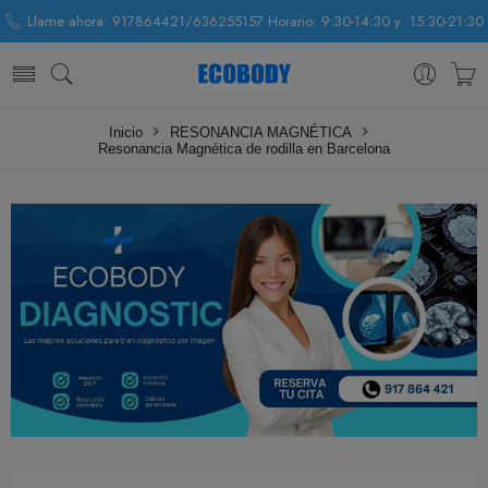
Llame ahora: 917864421/636255157 Horario: 9:30-14:30 y 15:30-21:30
Inicio
RESONANCIA MAGNÉTICA
Resonancia Magnética de rodilla en Barcelona