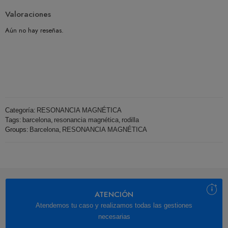
Valoraciones
Aún no hay reseñas.
Categoría:
RESONANCIA MAGNÉTICA
Tags:
barcelona
,
resonancia magnética
,
rodilla
Groups:
Barcelona
,
RESONANCIA MAGNÉTICA
ATENCIÓN
Atendemos tu caso y realizamos todas las gestiones
necesarias