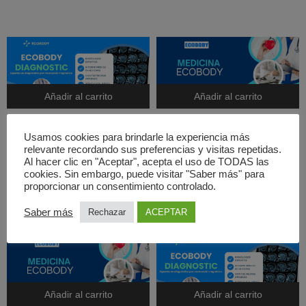
Añadir al carrito
Añadir al carrito
Segunda opinión médica de
Segunda opinión médica de
Usamos cookies para brindarle la experiencia más
resonancia magnética en
resonancia magnética en
relevante recordando sus preferencias y visitas repetidas.
Madrid con entrega de informe
Sevilla con entrega de informe
Al hacer clic en "Aceptar", acepta el uso de TODAS las
médico
médico
cookies. Sin embargo, puede visitar "Saber más" para
120,00
€
120,00
€
proporcionar un consentimiento controlado.
Saber más
Rechazar
ACEPTAR
Añadir al carrito
Añadir al carrito