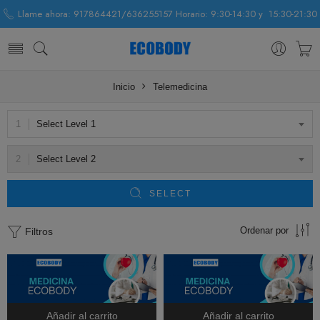
Llame ahora: 917864421/636255157 Horario: 9:30-14:30 y 15:30-21:30
Inicio
Telemedicina
Select Level 1
Select Level 2
SELECT
Ordenar por
Filtros
Añadir al carrito
Añadir al carrito