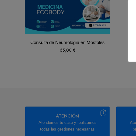
Consulta de Neumología en Mostoles
65,00
€
ATENCIÓN
Atendemos tu caso y realizamos
Ate
todas las gestiones necesarias
p