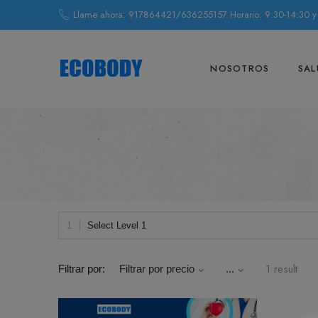
Llame ahora: 917864421/636255157 Horario: 9:30-14:30 y
NOSOTROS
SAL
Select Level 1
1 result
Filtrar por:
Filtrar por precio
...