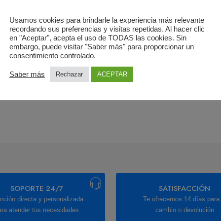
Usamos cookies para brindarle la experiencia más relevante
recordando sus preferencias y visitas repetidas. Al hacer clic
en "Aceptar", acepta el uso de TODAS las cookies. Sin
embargo, puede visitar "Saber más" para proporcionar un
consentimiento controlado.
Saber más
Rechazar
ACEPTAR
SOPORTE 24/7
SATISFACCIÓN
nción directa y personalizada
Te ofrecemos 14 días para 
ara atender tus necesidades
cambio o devolución