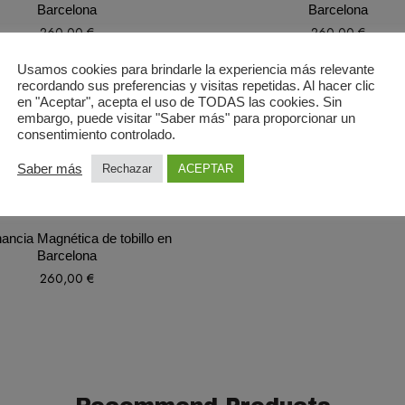
Barcelona
Barcelona
260,00
€
260,00
€
Usamos cookies para brindarle la experiencia más relevante
recordando sus preferencias y visitas repetidas. Al hacer clic
en "Aceptar", acepta el uso de TODAS las cookies. Sin
embargo, puede visitar "Saber más" para proporcionar un
consentimiento controlado.
Saber más
Rechazar
ACEPTAR
ncia Magnética de tobillo en
Barcelona
260,00
€