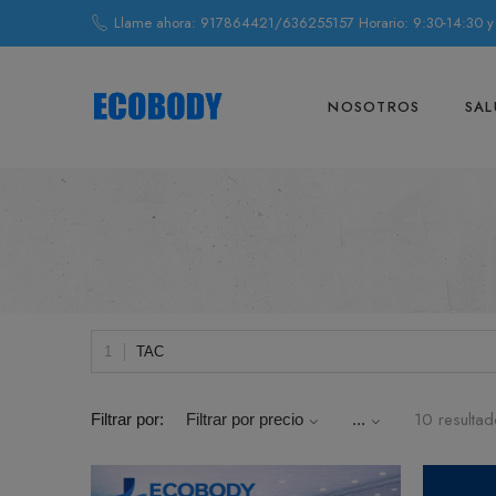
Llame ahora: 917864421/636255157 Horario: 9:30-14:30 y
NOSOTROS
SAL
TAC
10 resulta
Filtrar por:
Filtrar por precio
...