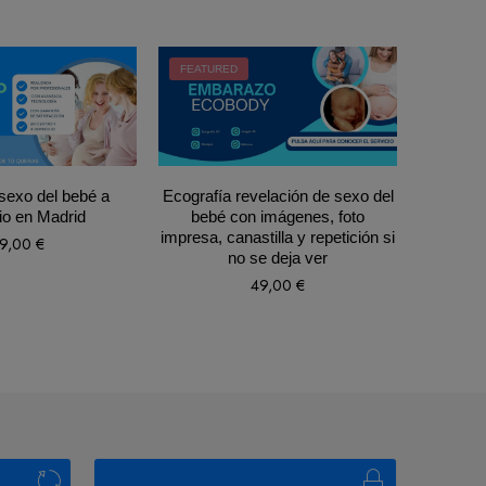
FEATURED
FEATUR
sexo del bebé a
Ecografía revelación de sexo del
3 sesion
io en Madrid
bebé con imágenes, foto
minut
impresa, canastilla y repetición si
me
9,00
€
no se deja ver
49,00
€