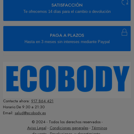
SATISFACCIÓN
Te ofrecemos 14 días para el cambio o devolución
PAGA A PLAZOS
Hasta en 3 meses sin intereses mediante Paypal
Contacta ahora:
917 864 421
Horario:De 9:30 a 21:30
Email:
salud@ecobody.es
© 2024 - Todos los derechos reservados -
Aviso Legal
-
Condiciones generales
-
Términos
de venta
-
Devoluciones y desestimiento
-