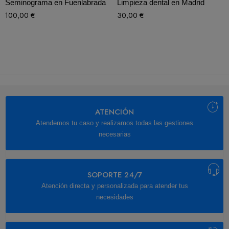
Seminograma en Fuenlabrada
Limpieza dental en Madrid
100,00
€
30,00
€
ATENCIÓN
Atendemos tu caso y realizamos todas las gestiones
necesarias
SOPORTE 24/7
Atención directa y personalizada para atender tus
necesidades