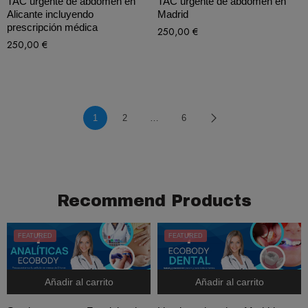
TAC urgente de abdomen en
TAC urgente de abdomen en
Alicante incluyendo
Madrid
prescripción médica
250,00
€
250,00
€
1
2
…
6
Recommend Products
FEATURED
FEATURED
Añadir al carrito
Añadir al carrito