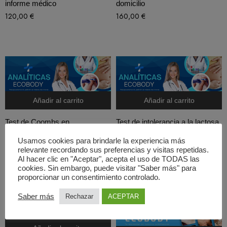
informe médico
domicilio
120,00
€
160,00
€
Añadir al carrito
Añadir al carrito
Test de Coombs en
Test de intolerancia a la lactosa
Fuenlabrada
a domicilio en Parla
Usamos cookies para brindarle la experiencia más
60,00
€
265,00
€
relevante recordando sus preferencias y visitas repetidas.
Al hacer clic en "Aceptar", acepta el uso de TODAS las
cookies. Sin embargo, puede visitar "Saber más" para
proporcionar un consentimiento controlado.
Saber más
Rechazar
ACEPTAR