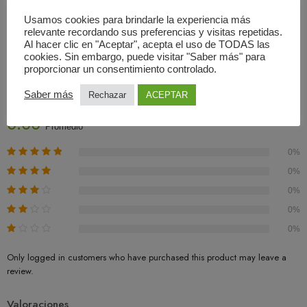
Usamos cookies para brindarle la experiencia más
relevante recordando sus preferencias y visitas repetidas.
Al hacer clic en "Aceptar", acepta el uso de TODAS las
cookies. Sin embargo, puede visitar "Saber más" para
Valoraciones (0)
proporcionar un consentimiento controlado.
Basado En 0 Valoraciones
Saber más
Rechazar
ACEPTAR
0.00
Promedio
0%
0%
0%
0%
0%
Only logged in customers who have purchased this product may leave a
review.
Valoraciones