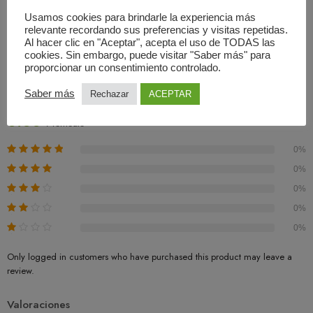
Usamos cookies para brindarle la experiencia más
relevante recordando sus preferencias y visitas repetidas.
Al hacer clic en "Aceptar", acepta el uso de TODAS las
cookies. Sin embargo, puede visitar "Saber más" para
Valoraciones (0)
proporcionar un consentimiento controlado.
Basado En 0 Valoraciones
Saber más
Rechazar
ACEPTAR
0.00
Promedio
0%
0%
0%
0%
0%
Only logged in customers who have purchased this product may leave a
review.
Valoraciones