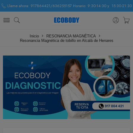
Llame ahora: 917864421/636255157 Horario: 9:30-14:30 y 15:30-21:30
Inicio
RESONANCIA MAGNÉTICA
Resonancia Magnética de tobillo en Alcalá de Henares