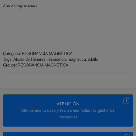
Aún no hay reseñas.
Categoría:
RESONANCIA MAGNÉTICA
Tags:
Alcalá de Henares
,
resonancia magnética
,
tobillo
Groups:
RESONANCIA MAGNÉTICA
ATENCIÓN
Atendemos tu caso y realizamos todas las gestiones
necesarias