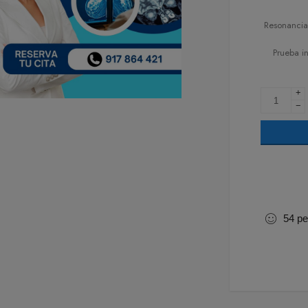
Resonancia
Prueba i
+
−
54
pe