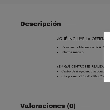
Descripción
¿QUÉ INCLUYE LA OFERTA?
Resonancia Magnética de ATM (ar
Informe médico
¿EN QUÉ CENTROS ES REALIZADA
Centro de diagnóstico asociado a
Cita previa: 917864421/63625515
Valoraciones (0)