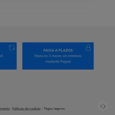
PAGA A PLAZOS
el
Hasta en 3 meses sin intereses
mediante Paypal
imiento
-
Políticas de cookies
- Pagos seguros