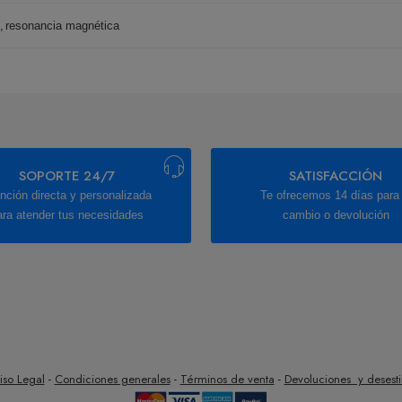
,
resonancia magnética
SOPORTE 24/7
SATISFACCIÓN
nción directa y personalizada
Te ofrecemos 14 días para 
ara atender tus necesidades
cambio o devolución
iso Legal
-
Condiciones generales
-
Términos de venta
-
Devoluciones y desest