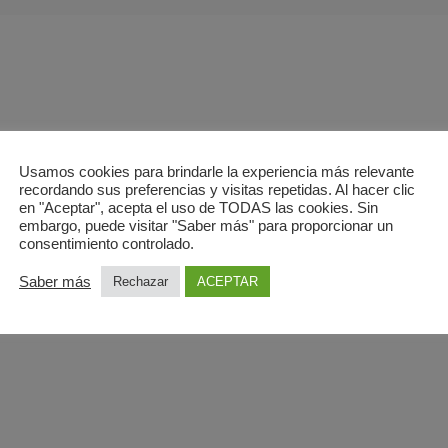
Usamos cookies para brindarle la experiencia más relevante
recordando sus preferencias y visitas repetidas. Al hacer clic
ticulación temporomandibular)
en "Aceptar", acepta el uso de TODAS las cookies. Sin
embargo, puede visitar "Saber más" para proporcionar un
consentimiento controlado.
 LA RESONANCIA MAGNÉTICA?
Saber más
Rechazar
ACEPTAR
 Ecobody en Aranjuez
7