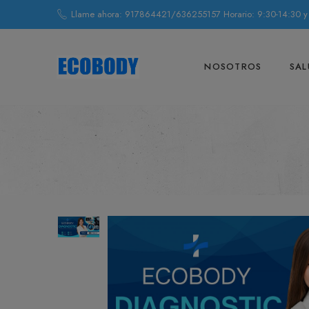
Llame ahora: 917864421/636255157 Horario: 9:30-14:30 y
NOSOTROS
SAL