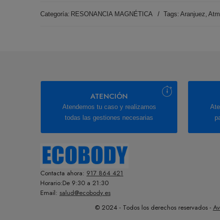
Categoría:
RESONANCIA MAGNÉTICA
Tags:
Aranjuez
,
Atm
ATENCIÓN
Atendemos tu caso y realizamos
Ate
todas las gestiones necesarias
p
Contacta ahora:
917 864 421
Horario:De 9:30 a 21:30
Email:
salud@ecobody.es
© 2024 - Todos los derechos reservados -
Av