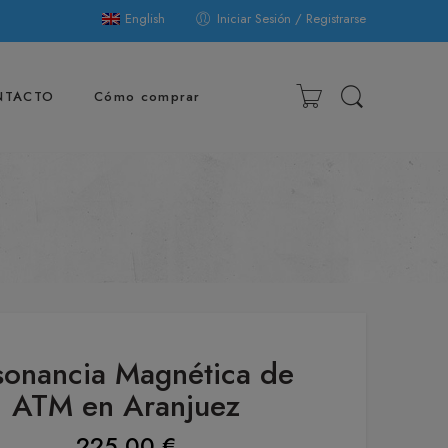
English
Iniciar Sesión / Registrarse
NTACTO
Cómo comprar
sonancia Magnética de
ATM en Aranjuez
225,00
€