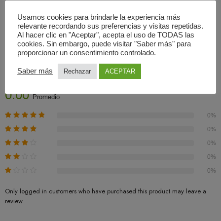
Usamos cookies para brindarle la experiencia más
relevante recordando sus preferencias y visitas repetidas.
Al hacer clic en "Aceptar", acepta el uso de TODAS las
cookies. Sin embargo, puede visitar "Saber más" para
Valoraciones (0)
proporcionar un consentimiento controlado.
Basado En 0 Valoraciones
Saber más
Rechazar
ACEPTAR
0.00
Promedio
0%
0%
0%
0%
0%
Only logged in customers who have purchased this product may leave a
review.