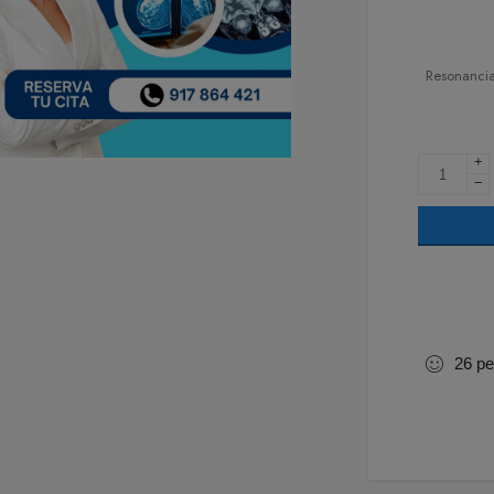
Resonancia
+
−
26
pe