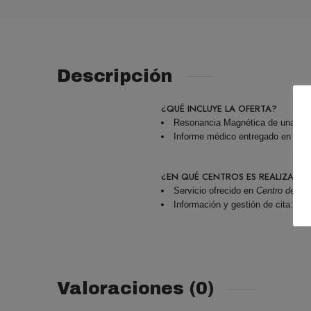
Descripción
¿QUÉ INCLUYE LA OFERTA?
Resonancia Magnética de una arti
Informe médico entregado en 487
¿EN QUÉ CENTROS ES REALIZADA
Servicio ofrecido en
Centro de di
Información y gestión de cita: 9
Valoraciones (0)