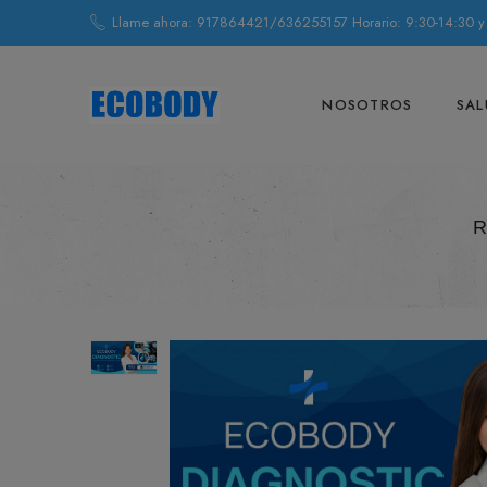
Llame ahora: 917864421/636255157 Horario: 9:30-14:30 y
NOSOTROS
SAL
R