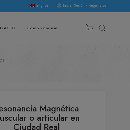
English
Iniciar Sesión / Registrarse
NTACTO
Cómo comprar
al
esonancia Magnética
uscular o articular en
Ciudad Real