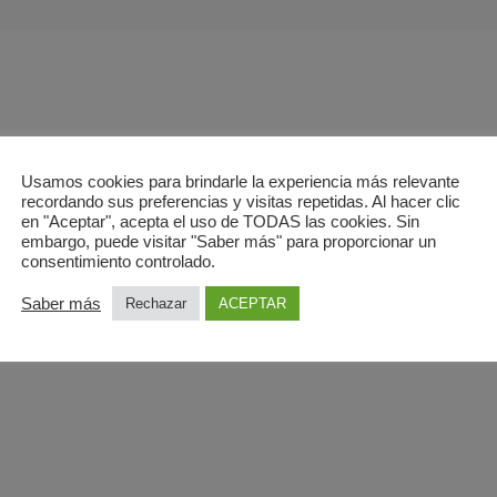
Usamos cookies para brindarle la experiencia más relevante
culación, grupo muscular o columna vertebral
recordando sus preferencias y visitas repetidas. Al hacer clic
2 horas
en "Aceptar", acepta el uso de TODAS las cookies. Sin
embargo, puede visitar "Saber más" para proporcionar un
consentimiento controlado.
 LA RESONANCIA MAGNÉTICA?
Saber más
Rechazar
ACEPTAR
agnóstico asociado a Ecobody en Parla, Fuenlabrada, Coslada o Rivas Vacia
17864421/636255157