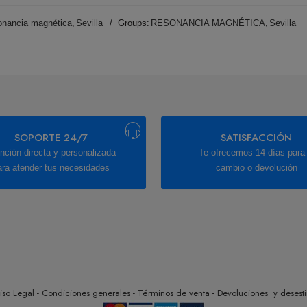
onancia magnética
,
Sevilla
Groups:
RESONANCIA MAGNÉTICA
,
Sevilla
SOPORTE 24/7
SATISFACCIÓN
nción directa y personalizada
Te ofrecemos 14 días para 
ara atender tus necesidades
cambio o devolución
iso Legal
-
Condiciones generales
-
Términos de venta
-
Devoluciones y desest