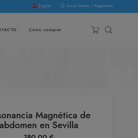
English
Iniciar Sesión / Registrarse
NTACTO
Cómo comprar
sonancia Magnética de
abdomen en Sevilla
180,00
€