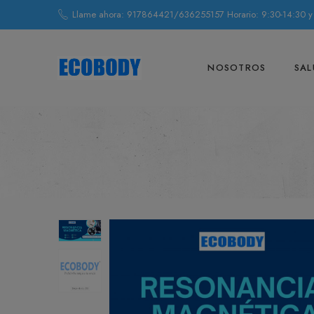
Llame ahora: 917864421/636255157 Horario: 9:30-14:30 y
NOSOTROS
SAL