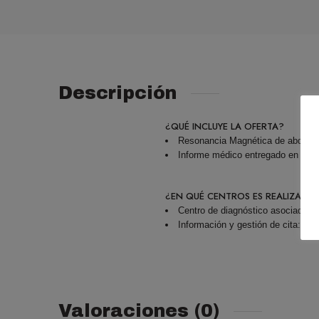
Descripción
¿QUÉ INCLUYE LA OFERTA?
Resonancia Magnética de abdomen
Informe médico entregado en 24 
¿EN QUÉ CENTROS ES REALIZADA
Centro de diagnóstico asociado a 
Información y gestión de cita: 9
Valoraciones (0)