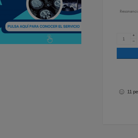
Resonanci
+
−
11
pe