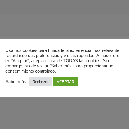
Usamos cookies para brindarle la experiencia más relevante
recordando sus preferencias y visitas repetidas. Al hacer clic
 realizada en Resonancia Magnética de 1,5T
en "Aceptar", acepta el uso de TODAS las cookies. Sin
horas
embargo, puede visitar "Saber más" para proporcionar un
consentimiento controlado.
 LA RESONANCIA MAGNÉTICA?
Saber más
Rechazar
ACEPTAR
Ecobody en Sevilla capital
17864421/636255157