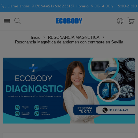
Llame ahora: 917864421/636255157 Horario: 9:30-14:30 y 15:30-21:30
Inicio
RESONANCIA MAGNÉTICA
Resonancia Magnética de abdomen con contraste en Sevilla