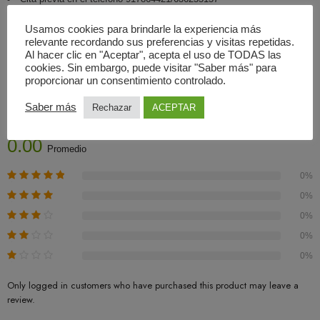
Usamos cookies para brindarle la experiencia más
relevante recordando sus preferencias y visitas repetidas.
Al hacer clic en "Aceptar", acepta el uso de TODAS las
cookies. Sin embargo, puede visitar "Saber más" para
Valoraciones (0)
proporcionar un consentimiento controlado.
Saber más
Rechazar
ACEPTAR
Basado En 0 Valoraciones
0.00
Promedio
0%
0%
0%
0%
0%
Only logged in customers who have purchased this product may leave a
review.