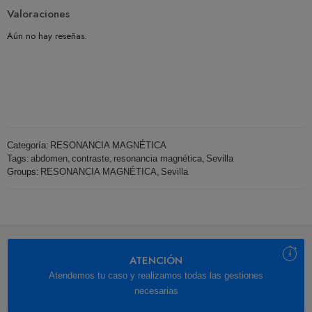
Valoraciones
Aún no hay reseñas.
Categoría:
RESONANCIA MAGNÉTICA
Tags:
abdomen
,
contraste
,
resonancia magnética
,
Sevilla
Groups:
RESONANCIA MAGNÉTICA
,
Sevilla
ATENCIÓN
Atendemos tu caso y realizamos todas las gestiones
necesarias