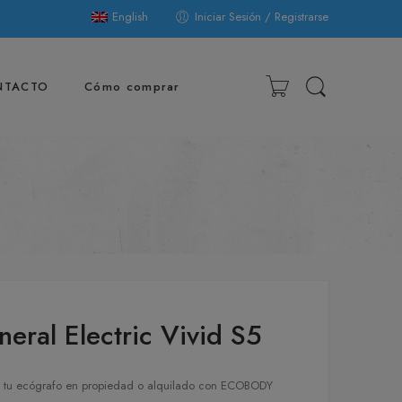
English
Iniciar Sesión / Registrarse
NTACTO
Cómo comprar
eral Electric Vivid S5
 tu ecógrafo en propiedad o alquilado con ECOBODY