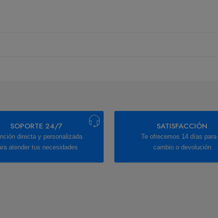
SOPORTE 24/7
SATISFACCIÓN
nción directa y personalizada
Te ofrecemos 14 días para 
ara atender tus necesidades
cambio o devolución