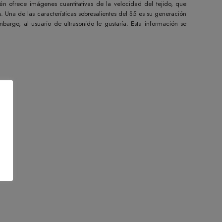
n ofrece imágenes cuantitativas de la velocidad del tejido, que
na de las características sobresalientes del S5 es su generación
argo, al usuario de ultrasonido le gustaría. Esta información se