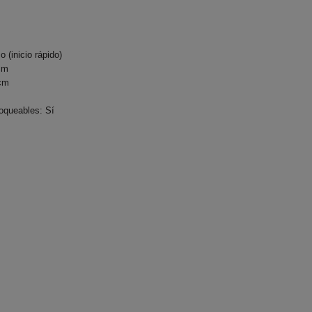
(inicio rápido)
cm
cm
loqueables: Sí