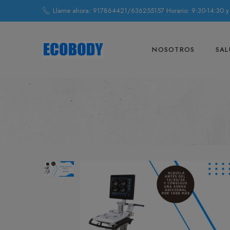
Llame ahora: 917864421/636255157 Horario: 9:30-14:30 y
NOSOTROS
SAL