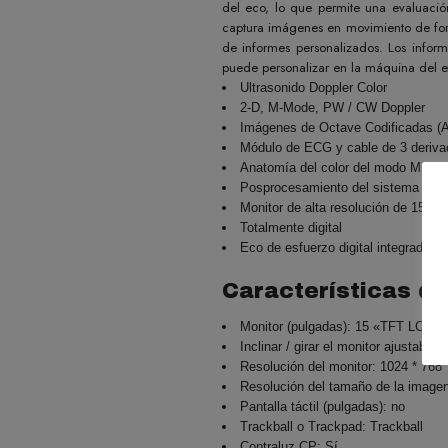
del eco, lo que permite una evaluació
captura imágenes en movimiento de form
de informes personalizados. Los inform
puede personalizar en la máquina del e
Ultrasonido Doppler Color
2-D, M-Mode, PW / CW Doppler
Imágenes de Octave Codificadas (
Módulo de ECG y cable de 3 deriva
Anatomía del color del modo M Ang
Posprocesamiento del sistema Ech
Monitor de alta resolución de 15 «
Totalmente digital
Eco de esfuerzo digital integrado (o
Características de
Monitor (pulgadas): 15 «TFT LCD
Inclinar / girar el monitor ajustable: 
Resolución del monitor: 1024 * 768
Resolución del tamaño de la imagen
Pantalla táctil (pulgadas): no
Trackball o Trackpad: Trackball
Contraluz CP: Sí