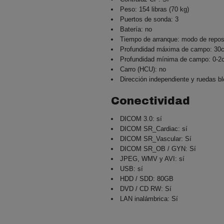
Peso: 154 libras (70 kg)
Puertos de sonda: 3
Batería: no
Tiempo de arranque: modo de reposo 
Profundidad máxima de campo: 30
Profundidad mínima de campo: 0-2
Carro (HCU): no
Dirección independiente y ruedas b
Conectividad
DICOM 3.0: sí
DICOM SR_Cardiac: sí
DICOM SR_Vascular: Sí
DICOM SR_OB / GYN: Sí
JPEG, WMV y AVI: sí
USB: sí
HDD / SDD: 80GB
DVD / CD RW: Sí
LAN inalámbrica: Sí