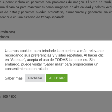
n superior incluso en pacientes con problemas de imagen. El Vivid S5 tambié
a dinámica para mantenerlas como imágenes de alta calidad y colores vivos. U
es de datos y pacientes pueden presentarse, almacenarse y generarse, sin emb
scáner o en una estación de trabajo separada.
Armónicos)
ciones
io
oPac y archivo de datos
Usamos cookies para brindarle la experiencia más relevante
recordando sus preferencias y visitas repetidas. Al hacer clic
en "Aceptar", acepta el uso de TODAS las cookies. Sin
pcional)
embargo, puede visitar "Saber más" para proporcionar un
consentimiento controlado.
l sistema
Saber más
Rechazar
ACEPTAR
sí
: 800 * 600