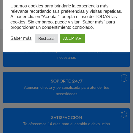
Usamos cookies para brindarle la experiencia más
relevante recordando sus preferencias y visitas repetidas.
Al hacer clic en "Aceptar", acepta el uso de TODAS las
cookies. Sin embargo, puede visitar "Saber más" para
proporcionar un consentimiento controlado.
Saber más
Rechazar
ACEPTAR
ATENCIÓN
Atendemos tu caso y realizamos todas las gestiones
necesarias
SOPORTE 24/7
Atención directa y personalizada para atender tus
necesidades
SATISFACCIÓN
Te ofrecemos 14 días para el cambio o devolución