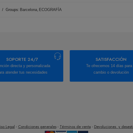
Groups:
Barcelona
,
ECOGRAFÍA
SOPORTE 24/7
SATISFACCIÓN
nción directa y personalizada
Te ofrecemos 14 días para 
ara atender tus necesidades
cambio o devolución
iso Legal
-
Condiciones generales
-
Términos de venta
-
Devoluciones y desest