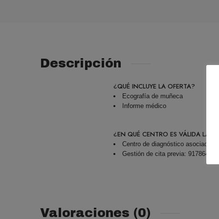
Descripción
¿QUÉ INCLUYE LA OFERTA?
Ecografía de muñeca
Informe médico
¿EN QUÉ CENTRO ES VÁLIDA LA O
Centro de diagnóstico asociado 
Gestión de cita previa: 91786442
Valoraciones (0)