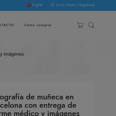
English
Iniciar Sesión / Registrarse
NTACTO
Cómo comprar
 y imágenes
ografía de muñeca en
celona con entrega de
orme médico y imágenes