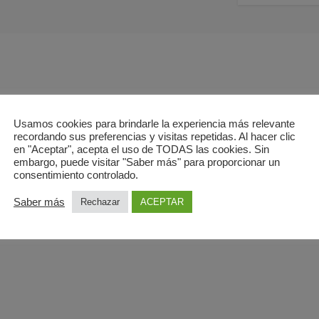
Usamos cookies para brindarle la experiencia más relevante
recordando sus preferencias y visitas repetidas. Al hacer clic
en "Aceptar", acepta el uso de TODAS las cookies. Sin
embargo, puede visitar "Saber más" para proporcionar un
consentimiento controlado.
FERTA?
Saber más
Rechazar
ACEPTAR
a Ecobody en Barcelona
1/636255157