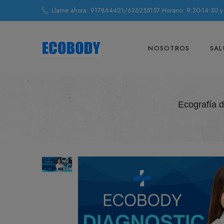
Llame ahora: 917864421/636255157 Horario: 9:30-14:30 y
NOSOTROS
SAL
Ecografía 