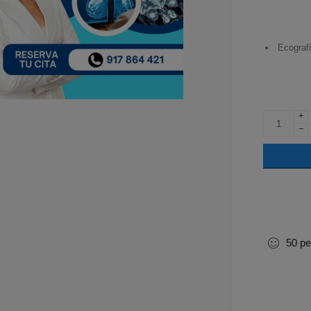
Ecografí
+
−
50
pe