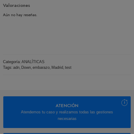
Valoraciones
Aún no hay reseñas.
Categoría:
ANALÍTICAS
Tags:
adn
,
Down
,
embarazo
,
Madrid
,
test
ATENCIÓN
Atendemos tu caso y realizamos todas las gestiones
necesarias