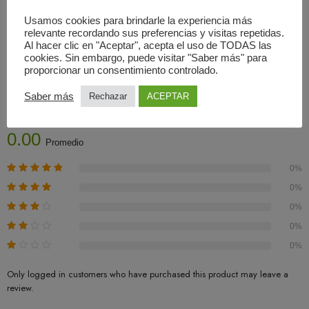
Usamos cookies para brindarle la experiencia más
Cita previa: 917 864 421/636255157
relevante recordando sus preferencias y visitas repetidas.
Al hacer clic en "Aceptar", acepta el uso de TODAS las
cookies. Sin embargo, puede visitar "Saber más" para
proporcionar un consentimiento controlado.
Valoraciones (0)
Saber más
Rechazar
ACEPTAR
Basado En 0 Valoraciones
0.00
Promedio
0%
0%
0%
0%
0%
Only logged in customers who have purchased this product may leave a
review.