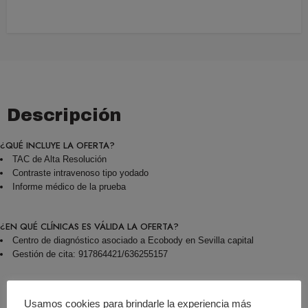
Descripción
¿QUÉ INCLUYE LA OFERTA?
TAC de Alta Resolución
Contraste intravenoso tipo yodado
Informe médico de la prueba
¿EN QUÉ CLÍNICAS ES VÁLIDA LA OFERTA?
Centro de diagnóstico asociado a Ecobody en Sevilla capital
Gestión de cita: 917864421/636255157
Usamos cookies para brindarle la experiencia más