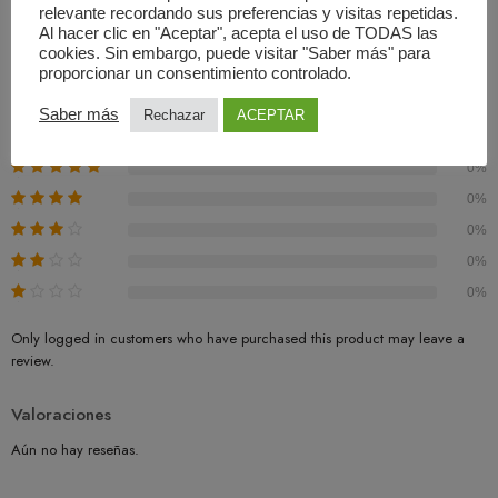
relevante recordando sus preferencias y visitas repetidas.
Valoraciones (0)
Al hacer clic en "Aceptar", acepta el uso de TODAS las
cookies. Sin embargo, puede visitar "Saber más" para
Basado En 0 Valoraciones
proporcionar un consentimiento controlado.
0.00
Saber más
Rechazar
ACEPTAR
Promedio
0%
0%
0%
0%
0%
Only logged in customers who have purchased this product may leave a
review.
Valoraciones
Aún no hay reseñas.