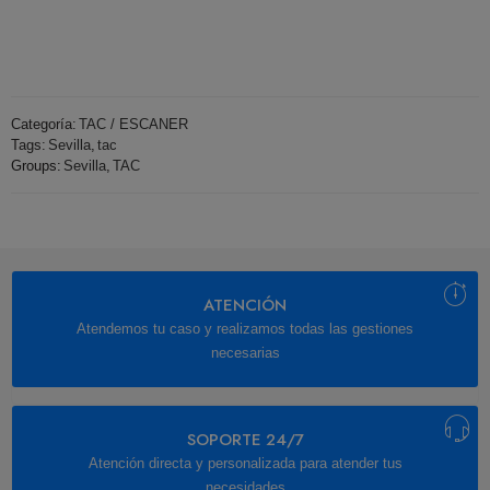
Categoría:
TAC / ESCANER
Tags:
Sevilla
,
tac
Groups:
Sevilla
,
TAC
ATENCIÓN
Atendemos tu caso y realizamos todas las gestiones
necesarias
SOPORTE 24/7
Atención directa y personalizada para atender tus
necesidades