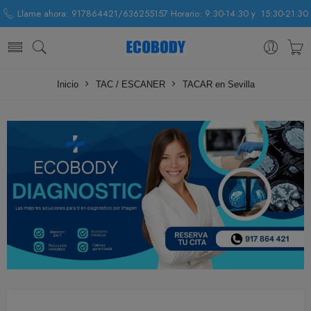
Llame ahora: 917864421/636255157 Horario: 9:30-14:30 y 15:30-21:30
Inicio
TAC / ESCANER
TACAR en Sevilla