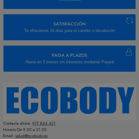
SATISFACCIÓN
Te ofrecemos 14 días para el cambio o devolución
PAGA A PLAZOS
Hasta en 3 meses sin intereses mediante Paypal
Contacta ahora:
917 864 421
Horario:De 9:30 a 21:30
Email:
salud@ecobody.es