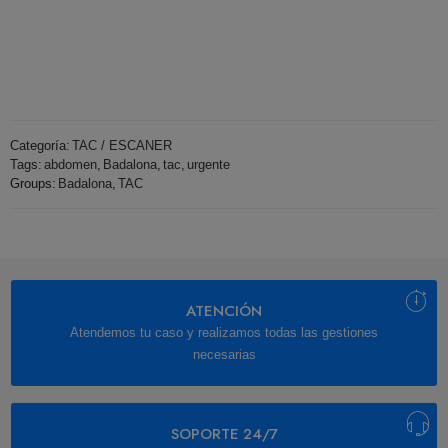
Categoría:
TAC / ESCANER
Tags:
abdomen
,
Badalona
,
tac
,
urgente
Groups:
Badalona
,
TAC
ATENCIÓN
Atendemos tu caso y realizamos todas las gestiones
necesarias
SOPORTE 24/7