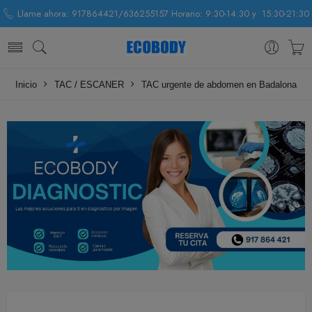
Llame ahora: 917864421/636255157 Horario: 9:30-14:30 y 15:30-21:30
Inicio
TAC / ESCANER
TAC urgente de abdomen en Badalona