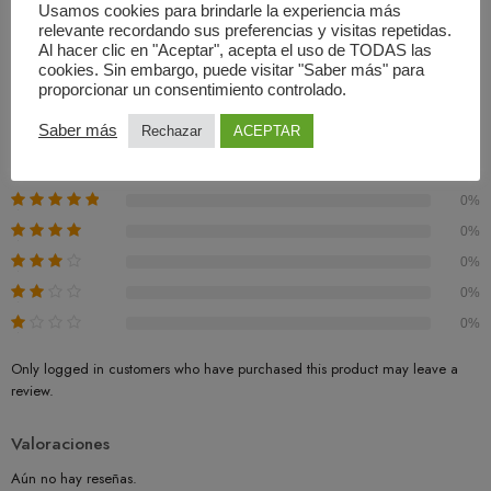
Usamos cookies para brindarle la experiencia más
relevante recordando sus preferencias y visitas repetidas.
Al hacer clic en "Aceptar", acepta el uso de TODAS las
Valoraciones (0)
cookies. Sin embargo, puede visitar "Saber más" para
proporcionar un consentimiento controlado.
Basado En 0 Valoraciones
Saber más
Rechazar
ACEPTAR
0.00
Promedio
0%
0%
0%
0%
0%
Only logged in customers who have purchased this product may leave a
review.
Valoraciones
Aún no hay reseñas.