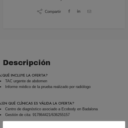
Compartir
Descripción
¿QUÉ INCLUYE LA OFERTA?
TAC urgente de abdomen
Informe médico de la prueba realizado por radiólogo
¿EN QUÉ CLÍNICAS ES VÁLIDA LA OFERTA?
Centro de diagnóstico asociado a Ecobody en Badalona
Gestión de cita: 917864421/636255157