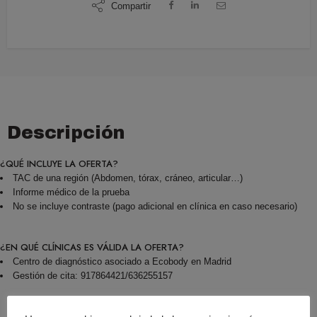
Compartir
Descripción
¿QUÉ INCLUYE LA OFERTA?
TAC de una región (Abdomen, tórax, cráneo, articular…)
Informe médico de la prueba
No se incluye contraste (pago adicional en clínica en caso necesario)
¿EN QUÉ CLÍNICAS ES VÁLIDA LA OFERTA?
Centro de diagnóstico asociado a Ecobody en Madrid
Gestión de cita: 917864421/636255157