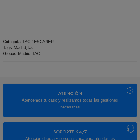
Categoría:
TAC / ESCANER
Tags:
Madrid
,
tac
Groups:
Madrid
,
TAC
ATENCIÓN
Atendemos tu caso y realizamos todas las gestiones
necesarias
SOPORTE 24/7
Atención directa y personalizada para atender tus