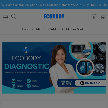
Llame ahora: 917864421/636255157 Horario: 9:30-14:30 y 15:30-21:30
Inicio
TAC / ESCANER
TAC en Madrid