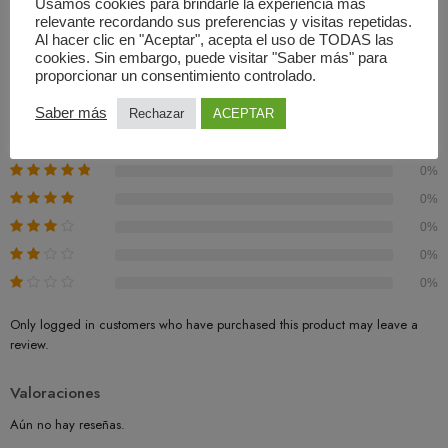
Usamos cookies para brindarle la experiencia más
relevante recordando sus preferencias y visitas repetidas.
Valoraciones (0)
Al hacer clic en "Aceptar", acepta el uso de TODAS las
cookies. Sin embargo, puede visitar "Saber más" para
proporcionar un consentimiento controlado.
Basado En 0 Valoraciones
Saber más
Rechazar
ACEPTAR
0.00
Promedio
0%
0%
0%
0%
0%
Only logged in customers who have purchased this product may leave a
review.
Valoraciones
Aún no hay reseñas.