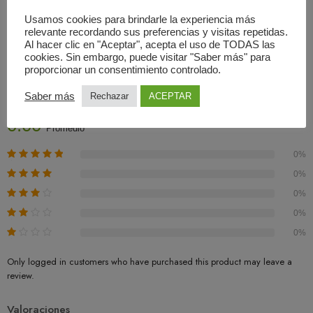
Usamos cookies para brindarle la experiencia más
relevante recordando sus preferencias y visitas repetidas.
Al hacer clic en "Aceptar", acepta el uso de TODAS las
cookies. Sin embargo, puede visitar "Saber más" para
Valoraciones (0)
proporcionar un consentimiento controlado.
Basado En 0 Valoraciones
Saber más
Rechazar
ACEPTAR
0.00
Promedio
0%
0%
0%
0%
0%
Only logged in customers who have purchased this product may leave a
review.
Valoraciones