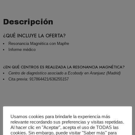
Descripción
¿QUÉ INCLUYE LA OFERTA?
Resonancia Magnética con Mapfre
Informe médico
¿EN QUÉ CENTROS ES REALIZADA LA RESONANCIA MAGNÉTICA?
Centro de diagnóstico asociado a Ecobody en Aranjuez (Madrid)
Cita previa: 917864421/636255157
Valoraciones (0)
Usamos cookies para brindarle la experiencia más
relevante recordando sus preferencias y visitas repetidas.
Basado En 0 Valoraciones
Al hacer clic en "Aceptar", acepta el uso de TODAS las
cookies. Sin embargo, puede visitar "Saber más" para