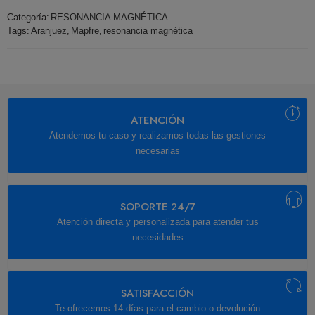
Categoría:
RESONANCIA MAGNÉTICA
Tags:
Aranjuez
,
Mapfre
,
resonancia magnética
ATENCIÓN
Atendemos tu caso y realizamos todas las gestiones
necesarias
SOPORTE 24/7
Atención directa y personalizada para atender tus
necesidades
SATISFACCIÓN
Te ofrecemos 14 días para el cambio o devolución