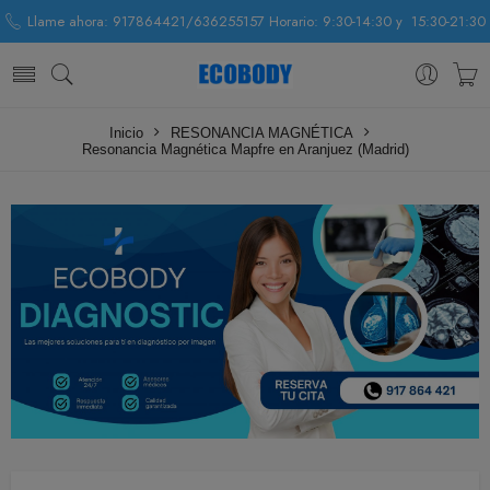
Llame ahora: 917864421/636255157 Horario: 9:30-14:30 y 15:30-21:30
Inicio
RESONANCIA MAGNÉTICA
Resonancia Magnética Mapfre en Aranjuez (Madrid)