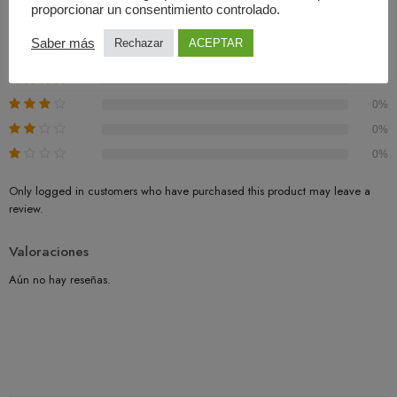
proporcionar un consentimiento controlado.
0.00
Promedio
Saber más
Rechazar
ACEPTAR
0%
0%
0%
0%
0%
Only logged in customers who have purchased this product may leave a
review.
Valoraciones
Aún no hay reseñas.