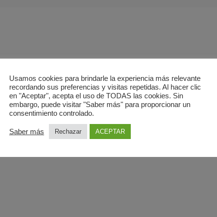
Usamos cookies para brindarle la experiencia más relevante
recordando sus preferencias y visitas repetidas. Al hacer clic
en "Aceptar", acepta el uso de TODAS las cookies. Sin
embargo, puede visitar "Saber más" para proporcionar un
consentimiento controlado.
 LA RESONANCIA MAGNÉTICA?
a Ecobody
Saber más
Rechazar
ACEPTAR
7