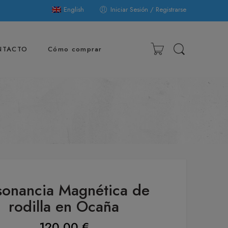
English
Iniciar Sesión / Registrarse
NTACTO
Cómo comprar
sonancia Magnética de
rodilla en Ocaña
120,00
€