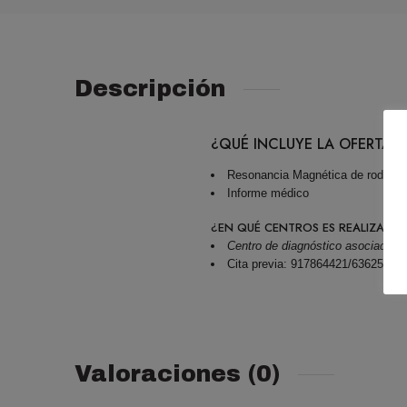
Descripción
¿QUÉ INCLUYE LA OFERTA?
Resonancia Magnética de rodilla
Informe médico
¿EN QUÉ CENTROS ES REALIZADA
Centro de diagnóstico asociado 
Cita previa: 917864421/63625515
Valoraciones (0)