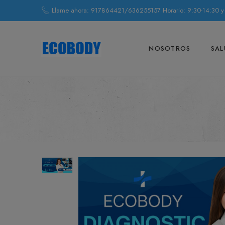
Llame ahora: 917864421/636255157 Horario: 9:30-14:30 y
NOSOTROS
SAL