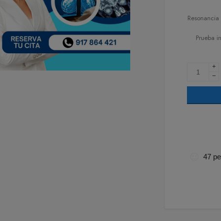
Resonancia 
Prueba i
+
−
47
pe