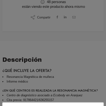
48
personas
están viendo este producto ahora mismo
Compartir
Descripción
¿QUÉ INCLUYE LA OFERTA?
Resonancia Magnética de muñeca
Informe médico
¿EN QUÉ CENTROS ES REALIZADA LA RESONANCIA MAGNÉTICA?
Centro de diagnóstico asociado a Ecobody en Aranjuez
Cita previa: 917864421/636255157