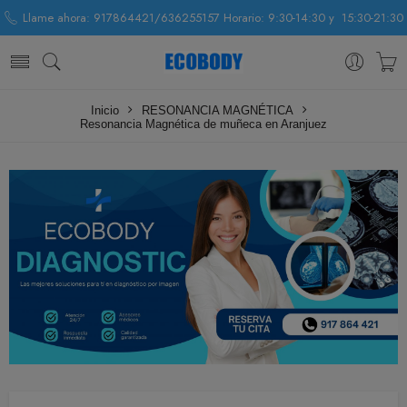
Llame ahora: 917864421/636255157 Horario: 9:30-14:30 y 15:30-21:30
Inicio
RESONANCIA MAGNÉTICA
Resonancia Magnética de muñeca en Aranjuez