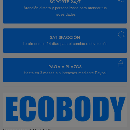
SOPORTE 24/7
Atención directa y personalizada para atender tus
necesidades
SATISFACCIÓN
Te ofrecemos 14 días para el cambio o devolución
PAGA A PLAZOS
Hasta en 3 meses sin intereses mediante Paypal