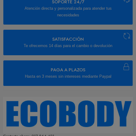
SOPORTE 24/7
Atención directa y personalizada para atender tus
necesidades
SATISFACCIÓN
Te ofrecemos 14 días para el cambio o devolución
PAGA A PLAZOS
Hasta en 3 meses sin intereses mediante Paypal