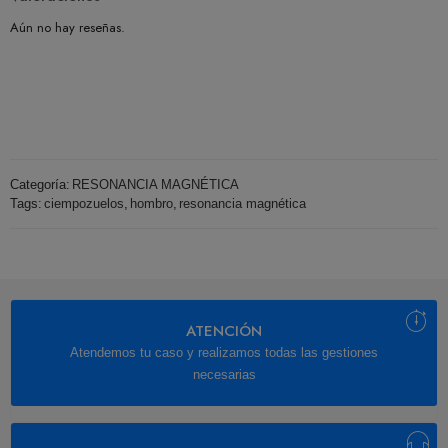
Aún no hay reseñas.
Categoría:
RESONANCIA MAGNÉTICA
Tags:
ciempozuelos
,
hombro
,
resonancia magnética
ATENCIÓN
Atendemos tu caso y realizamos todas las gestiones
necesarias