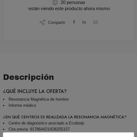
20
personas
están viendo este producto ahora mismo
Compartir
Descripción
¿QUÉ INCLUYE LA OFERTA?
Resonancia Magnética de hombro
Informe médico
¿EN QUÉ CENTROS ES REALIZADA LA RESONANCIA MAGNÉTICA?
Centro de diagnóstico asociado a Ecobody
Cita previa: 917864421/636255157