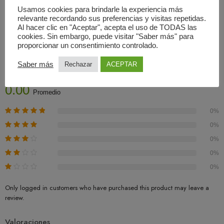
Usamos cookies para brindarle la experiencia más
relevante recordando sus preferencias y visitas repetidas.
Al hacer clic en "Aceptar", acepta el uso de TODAS las
cookies. Sin embargo, puede visitar "Saber más" para
Valoraciones (0)
proporcionar un consentimiento controlado.
Saber más
Rechazar
ACEPTAR
Basado En 0 Valoraciones
0.00
Promedio
0%
0%
0%
0%
0%
Only logged in customers who have purchased this product may leave a
review.
Valoraciones