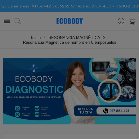
Llame ahora: 917864421/636255157 Horario: 9:30-14:30 y 15:30-21:30
Inicio
RESONANCIA MAGNÉTICA
Resonancia Magnética de hombro en Ciempozuelos