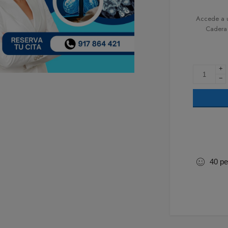
Accede a u
Cadera 
+
−
40
pe