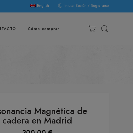
English
Iniciar Sesión / Registrarse
NTACTO
Cómo comprar
sonancia Magnética de
cadera en Madrid
300,00
€