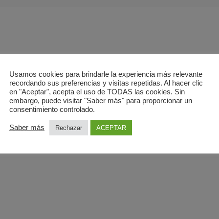
Usamos cookies para brindarle la experiencia más relevante
recordando sus preferencias y visitas repetidas. Al hacer clic
 en Madrid
en "Aceptar", acepta el uso de TODAS las cookies. Sin
embargo, puede visitar "Saber más" para proporcionar un
2 horas
consentimiento controlado.
Saber más
Rechazar
ACEPTAR
 LA RESONANCIA MAGNÉTICA?
diagnóstico Ecobody en Madrid
7