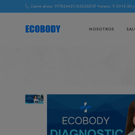
Llame ahora: 917864421/636255157 Horario: 9:30-14:30 y
NOSOTROS
SAL