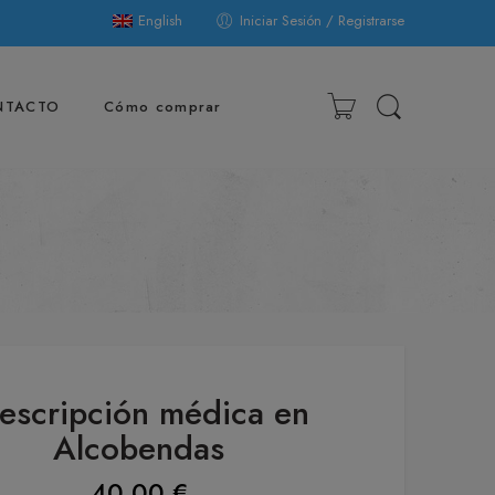
English
Iniciar Sesión / Registrarse
NTACTO
Cómo comprar
escripción médica en
Alcobendas
40,00
€