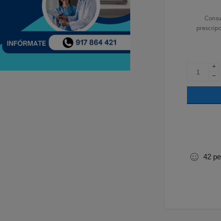
Consu
prescrip
+
−
42
pe