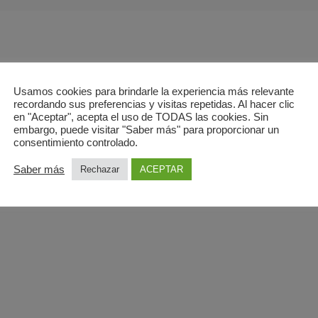
Usamos cookies para brindarle la experiencia más relevante
recordando sus preferencias y visitas repetidas. Al hacer clic
ción de prueba diagnóstica como Rx, Ecografía, Tac o RM
en "Aceptar", acepta el uso de TODAS las cookies. Sin
embargo, puede visitar "Saber más" para proporcionar un
es de medicamentos o pruebas analíticas
consentimiento controlado.
través de una consulta telemática con un médico general
Saber más
Rechazar
ACEPTAR