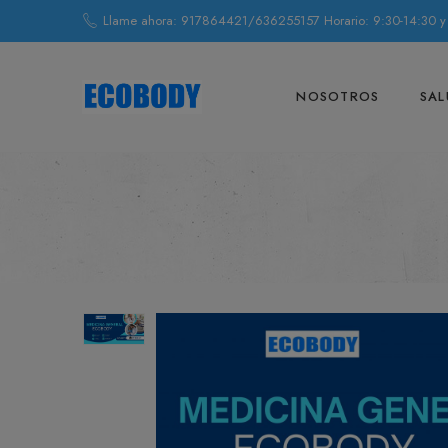
Llame ahora: 917864421/636255157 Horario: 9:30-14:30 y
NOSOTROS
SAL