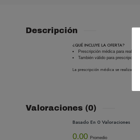
Descripción
¿QUÉ INCLUYE LA OFERTA?
Prescripción médica para realiza
También válido para prescripcion
La prescripción médica se realiza a 
Valoraciones (0)
Basado En 0 Valoraciones
0.00
Promedio