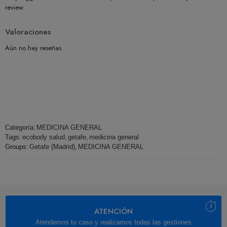
review.
Valoraciones
Aún no hay reseñas.
Categoría:
MEDICINA GENERAL
Tags:
ecobody salud
,
getafe
,
medicina general
Groups:
Getafe (Madrid)
,
MEDICINA GENERAL
ATENCIÓN
Atendemos tu caso y realizamos todas las gestiones