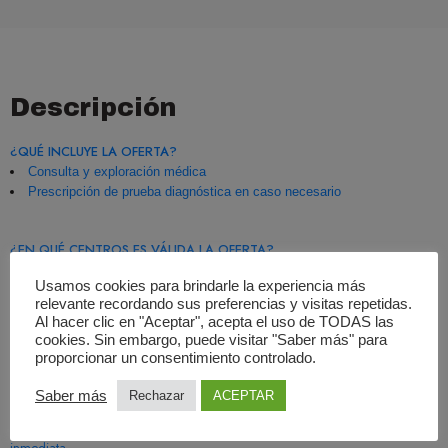
Descripción
¿QUÉ INCLUYE LA OFERTA?
Consulta y exploración médica
Prescripción de prueba diagnóstica en caso necesario
¿EN QUÉ CENTROS ES VÁLIDA LA OFERTA?
Centro Médico Doctora Espejo: Plaza de Carlos III, 28903 Getafe,
Usamos cookies para brindarle la experiencia más
Madrid
relevante recordando sus preferencias y visitas repetidas.
Nº de colegiado médico de la Doctora Espejo:
Al hacer clic en "Aceptar", acepta el uso de TODAS las
Web:
https://www.centromedicodraespejo.info/
cookies. Sin embargo, puede visitar "Saber más" para
proporcionar un consentimiento controlado.
CONDICIONES DE COMPRA
Saber más
Rechazar
ACEPTAR
La compra se realiza mediante pago seguro con tarjeta
Recibirás un correo electrónico con la confirmación de tu compra de forma
inmediata