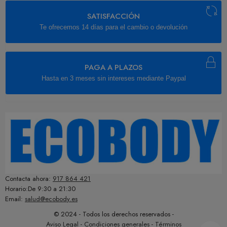
SATISFACCIÓN
Te ofrecemos 14 días para el cambio o devolución
PAGA A PLAZOS
Hasta en 3 meses sin intereses mediante Paypal
Contacta ahora:
917 864 421
Horario:De 9:30 a 21:30
Email:
salud@ecobody.es
© 2024 - Todos los derechos reservados -
Aviso Legal
-
Condiciones generales
-
Términos