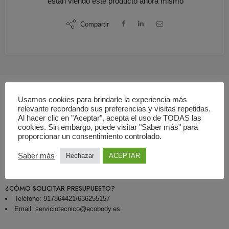
están viendo este producto ahora mismo
Compartir
Usamos cookies para brindarle la experiencia más
relevante recordando sus preferencias y visitas repetidas.
Descripción
Al hacer clic en "Aceptar", acepta el uso de TODAS las
cookies. Sin embargo, puede visitar "Saber más" para
proporcionar un consentimiento controlado.
¿QUÉ INCLUYE LA OFERTA?
Servicio de mantenimiento preventivo de mamógrafo
Saber más
Rechazar
ACEPTAR
Informe emitido por empresa autorizada por el CSN
¿CÓMO SOLICITAR PRESUPUESTO?
Teléfono: 917864421/636255157
Email: serviciotecnico@ecobody.es