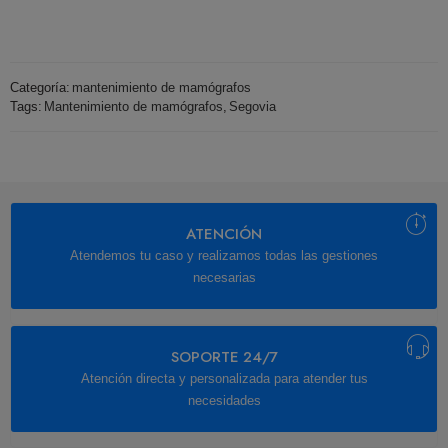
Categoría:
mantenimiento de mamógrafos
Tags:
Mantenimiento de mamógrafos
,
Segovia
ATENCIÓN
Atendemos tu caso y realizamos todas las gestiones
necesarias
SOPORTE 24/7
Atención directa y personalizada para atender tus
necesidades