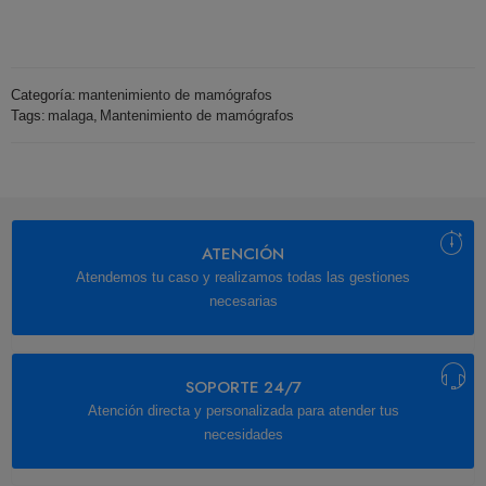
Categoría:
mantenimiento de mamógrafos
Tags:
malaga
,
Mantenimiento de mamógrafos
ATENCIÓN
Atendemos tu caso y realizamos todas las gestiones
necesarias
SOPORTE 24/7
Atención directa y personalizada para atender tus
necesidades