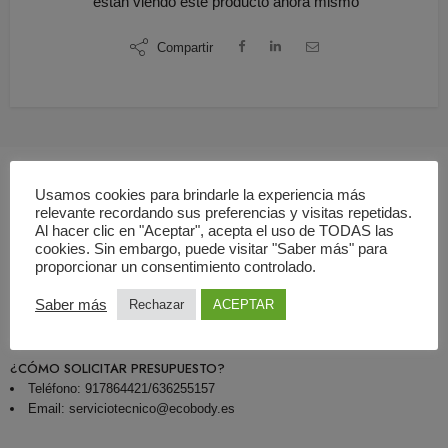
están viendo este producto ahora mismo
Compartir
Usamos cookies para brindarle la experiencia más
relevante recordando sus preferencias y visitas repetidas.
Descripción
Al hacer clic en "Aceptar", acepta el uso de TODAS las
cookies. Sin embargo, puede visitar "Saber más" para
proporcionar un consentimiento controlado.
¿QUÉ INCLUYE LA OFERTA?
Servicio de mantenimiento preventivo de mamógrafo
Saber más
Rechazar
ACEPTAR
Informe emitido por empresa autorizada por el CSN
¿CÓMO SOLICITAR PRESUPUESTO?
Teléfono: 917864421/636255157
Email: serviciotecnico@ecobody.es