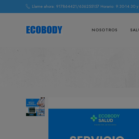
Llame ahora: 917864421/636255157 Horario: 9:30-14:30 y
NOSOTROS
SAL