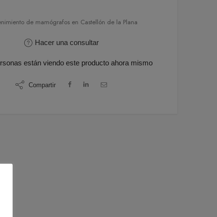
nimiento de mamógrafos en Castellón de la Plana
Hacer una consultar
rsonas
están viendo este producto ahora mismo
Compartir