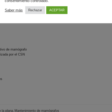
consentimiento controlado.
Saber más
Rechazar
ACEPTAR
ntivo de mamógrafo
rizada por el CSN
es
e la plana
,
Mantenimiento de mamógrafos