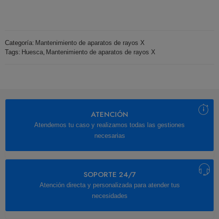
Categoría:
Mantenimiento de aparatos de rayos X
Tags:
Huesca
,
Mantenimiento de aparatos de rayos X
ATENCIÓN
Atendemos tu caso y realizamos todas las gestiones
necesarias
SOPORTE 24/7
Atención directa y personalizada para atender tus
necesidades