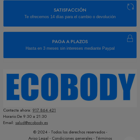
SATISFACCIÓN
Te ofrecemos 14 días para el cambio o devolución
PAGA A PLAZOS
Hasta en 3 meses sin intereses mediante Paypal
Contacta ahora:
917 864 421
Horario:De 9:30 a 21:30
Email:
salud@ecobody.es
© 2024 - Todos los derechos reservados -
Aviso Legal
-
Condiciones generales
-
Términos