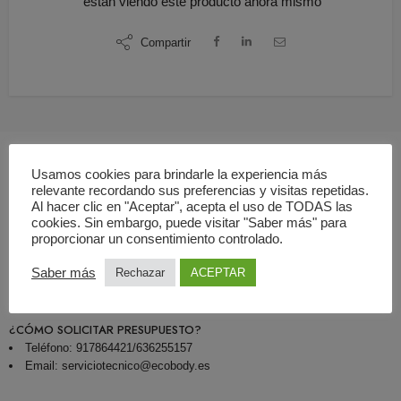
están viendo este producto ahora mismo
Compartir
Usamos cookies para brindarle la experiencia más
relevante recordando sus preferencias y visitas repetidas.
Descripción
Al hacer clic en "Aceptar", acepta el uso de TODAS las
cookies. Sin embargo, puede visitar "Saber más" para
proporcionar un consentimiento controlado.
¿QUÉ INCLUYE LA OFERTA?
Servicio de mantenimiento preventivo de aparatos de rayos X
Saber más
Rechazar
ACEPTAR
Informe emitido por empresa autorizada por el CSN
¿CÓMO SOLICITAR PRESUPUESTO?
Teléfono: 917864421/636255157
Email: serviciotecnico@ecobody.es