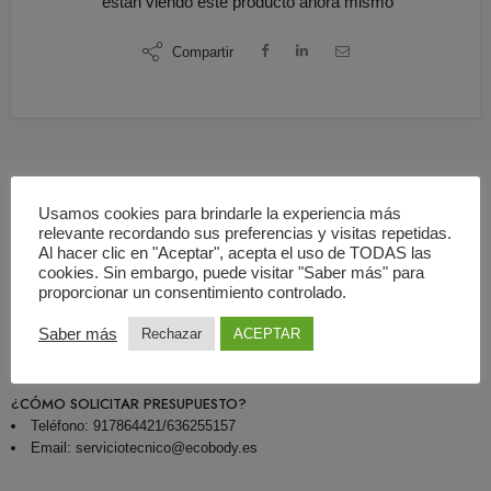
están viendo este producto ahora mismo
Compartir
Usamos cookies para brindarle la experiencia más
relevante recordando sus preferencias y visitas repetidas.
Descripción
Al hacer clic en "Aceptar", acepta el uso de TODAS las
cookies. Sin embargo, puede visitar "Saber más" para
proporcionar un consentimiento controlado.
¿QUÉ INCLUYE LA OFERTA?
Servicio de mantenimiento preventivo de aparatos de rayos X
Saber más
Rechazar
ACEPTAR
Informe emitido por empresa autorizada por el CSN
¿CÓMO SOLICITAR PRESUPUESTO?
Teléfono: 917864421/636255157
Email: serviciotecnico@ecobody.es