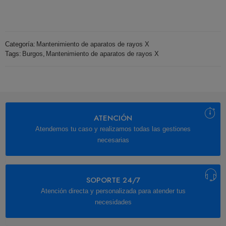
Categoría:
Mantenimiento de aparatos de rayos X
Tags:
Burgos
,
Mantenimiento de aparatos de rayos X
ATENCIÓN
Atendemos tu caso y realizamos todas las gestiones
necesarias
SOPORTE 24/7
Atención directa y personalizada para atender tus
necesidades