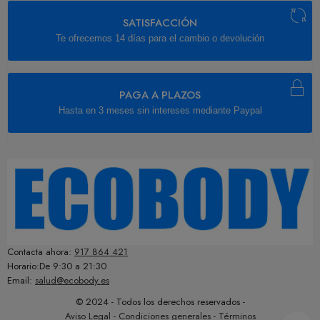
SATISFACCIÓN
Te ofrecemos 14 días para el cambio o devolución
PAGA A PLAZOS
Hasta en 3 meses sin intereses mediante Paypal
Contacta ahora:
917 864 421
Horario:De 9:30 a 21:30
Email:
salud@ecobody.es
© 2024 - Todos los derechos reservados -
Aviso Legal
-
Condiciones generales
-
Términos