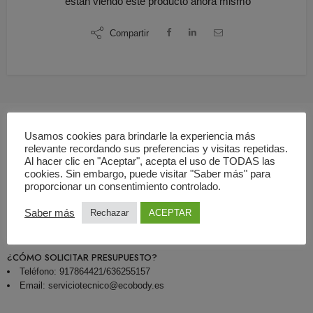
están viendo este producto ahora mismo
Compartir
Usamos cookies para brindarle la experiencia más
relevante recordando sus preferencias y visitas repetidas.
Descripción
Al hacer clic en "Aceptar", acepta el uso de TODAS las
cookies. Sin embargo, puede visitar "Saber más" para
proporcionar un consentimiento controlado.
¿QUÉ INCLUYE LA OFERTA?
Servicio de mantenimiento preventivo de aparatos de rayos X
Saber más
Rechazar
ACEPTAR
Informe emitido por empresa autorizada por el CSN
¿CÓMO SOLICITAR PRESUPUESTO?
Teléfono: 917864421/636255157
Email: serviciotecnico@ecobody.es