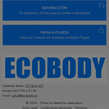
SATISFACCIÓN
Te ofrecemos 14 días para el cambio o devolución
PAGA A PLAZOS
Hasta en 3 meses sin intereses mediante Paypal
Contacta ahora:
917 864 421
Horario:De 9:30 a 21:30
Email:
salud@ecobody.es
© 2024 - Todos los derechos reservados -
Aviso Legal
-
Condiciones generales
-
Términos