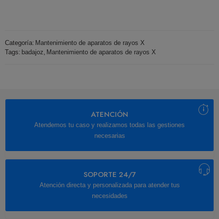
Categoría:
Mantenimiento de aparatos de rayos X
Tags:
badajoz
,
Mantenimiento de aparatos de rayos X
ATENCIÓN
Atendemos tu caso y realizamos todas las gestiones
necesarias
SOPORTE 24/7
Atención directa y personalizada para atender tus
necesidades