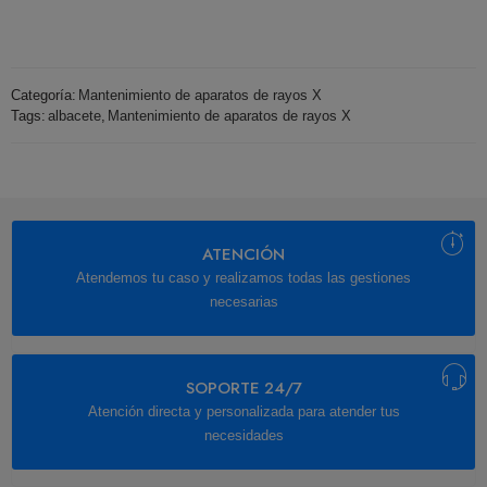
Categoría:
Mantenimiento de aparatos de rayos X
Tags:
albacete
,
Mantenimiento de aparatos de rayos X
ATENCIÓN
Atendemos tu caso y realizamos todas las gestiones
necesarias
SOPORTE 24/7
Atención directa y personalizada para atender tus
necesidades