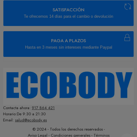
SATISFACCIÓN
Te ofrecemos 14 días para el cambio o devolución
PAGA A PLAZOS
Hasta en 3 meses sin intereses mediante Paypal
Contacta ahora:
917 864 421
Horario:De 9:30 a 21:30
Email:
salud@ecobody.es
© 2024 - Todos los derechos reservados -
Aviso Legal
-
Condiciones generales
-
Términos