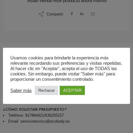
están viendo este producto ahora mismo
Compartir
Usamos cookies para brindarle la experiencia más
relevante recordando sus preferencias y visitas repetidas.
Descripción
Al hacer clic en "Aceptar", acepta el uso de TODAS las
cookies. Sin embargo, puede visitar "Saber más" para
proporcionar un consentimiento controlado.
¿QUÉ INCLUYE LA OFERTA?
Servicio de mantenimiento preventivo de aparatos de rayos X
Saber más
Rechazar
ACEPTAR
Informe emitido por empresa autorizada por el CSN
¿CÓMO SOLICITAR PRESUPUESTO?
Teléfono: 917864421/636255157
Email: serviciotecnico@ecobody.es