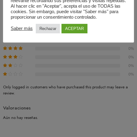
Valoraciones (0)
relevante recordando sus preferencias y visitas repetidas.
Al hacer clic en "Aceptar", acepta el uso de TODAS las
cookies. Sin embargo, puede visitar "Saber más" para
Basado En 0 Valoraciones
proporcionar un consentimiento controlado.
0.00
Saber más
Rechazar
ACEPTAR
Promedio
0%
0%
0%
0%
0%
Only logged in customers who have purchased this product may leave a
review.
Valoraciones
Aún no hay reseñas.