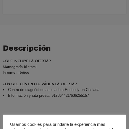
Descripción
¿QUÉ INCLUYE LA OFERTA?
Mamografía bilateral
Informe médico
¿EN QUÉ CENTRO ES VÁLIDA LA OFERTA?
Centro de diagnóstico asociado a Ecobody en Coslada
Información y cita previa: 917864421/636255157
Usamos cookies para brindarle la experiencia más