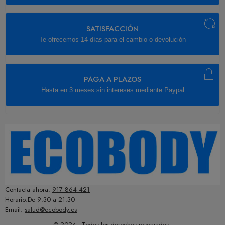
SATISFACCIÓN
Te ofrecemos 14 días para el cambio o devolución
PAGA A PLAZOS
Hasta en 3 meses sin intereses mediante Paypal
Contacta ahora:
917 864 421
Horario:De 9:30 a 21:30
Email:
salud@ecobody.es
© 2024 - Todos los derechos reservados -