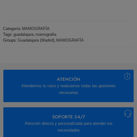
Categoría:
MAMOGRAFÍA
Tags:
guadalajara
,
mamografia
Groups:
Guadalajara (Madrid)
,
MAMOGRAFÍA
ATENCIÓN
Atendemos tu caso y realizamos todas las gestiones
necesarias
SOPORTE 24/7
Atención directa y personalizada para atender tus
necesidades