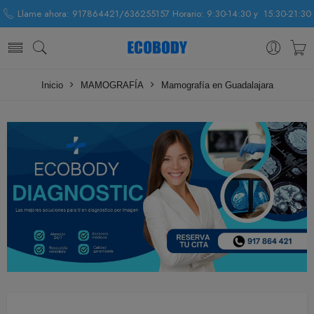
Llame ahora: 917864421/636255157 Horario: 9:30-14:30 y 15:30-21:30
Inicio
MAMOGRAFÍA
Mamografía en Guadalajara