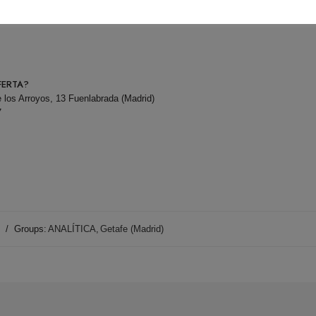
FERTA?
 los Arroyos, 13 Fuenlabrada (Madrid)
7
Groups:
ANALÍTICA
,
Getafe (Madrid)