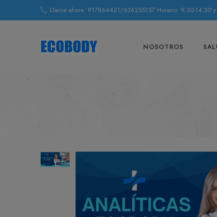
Llame ahora: 917864421/636255157 Horario: 9:30-14:30 y
NOSOTROS
SAL