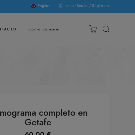
English
Iniciar Sesión / Registrarse
NTACTO
Cómo comprar
mograma completo en
Getafe
60,00
€