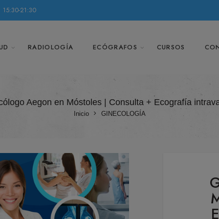
 15:30-21:30
UD
RADIOLOGÍA
ECÓGRAFOS
CURSOS
CO
cólogo Aegon en Móstoles | Consulta + Ecografía intrava
Inicio
GINECOLOGÍA
G
M
E