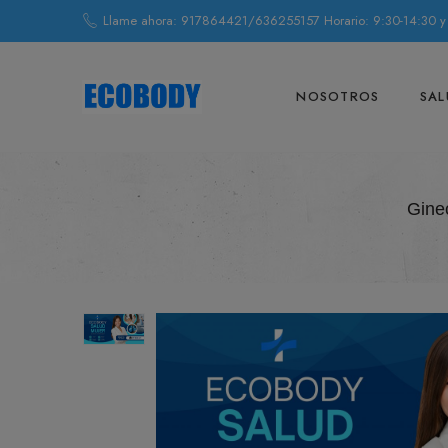
Llame ahora: 917864421/636255157 Horario: 9:30-14:30 y
NOSOTROS
SAL
Gine