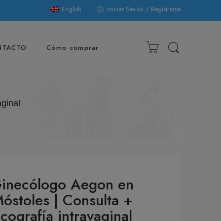
English
Iniciar Sesión / Registrarse
NTACTO
Cómo comprar
ginal
inecólogo Aegon en
óstoles | Consulta +
cografía intravaginal