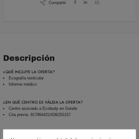
Compartir
Descripción
¿QUÉ INCLUYE LA OFERTA?
Ecografía testicular
Informe médico
¿EN QUÉ CENTRO ES VÁLIDA LA OFERTA?
Centro asociado a Ecobody en Getafe
Cita previa: 917864421/636255157