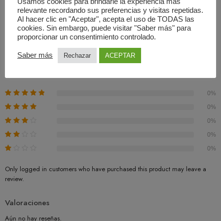
Usamos cookies para brindarle la experiencia más
relevante recordando sus preferencias y visitas repetidas.
Al hacer clic en "Aceptar", acepta el uso de TODAS las
Valoraciones (0)
cookies. Sin embargo, puede visitar "Saber más" para
proporcionar un consentimiento controlado.
Basado En 0 Valoraciones
Saber más
Rechazar
ACEPTAR
0.00
Promedio
0%
0%
0%
0%
0%
Only logged in customers who have purchased this product may leave a
review.
Valoraciones
Aún no hay reseñas.