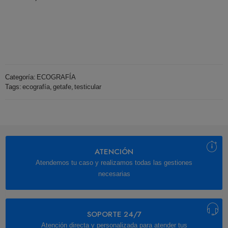
Categoría:
ECOGRAFÍA
Tags:
ecografía
,
getafe
,
testicular
ATENCIÓN
Atendemos tu caso y realizamos todas las gestiones
necesarias
SOPORTE 24/7
Atención directa y personalizada para atender tus