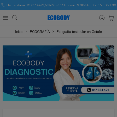
Llame ahora: 917864421/636255157 Horario: 9:30-14:30 y 15:30-21:30
Inicio
ECOGRAFÍA
Ecografía testicular en Getafe