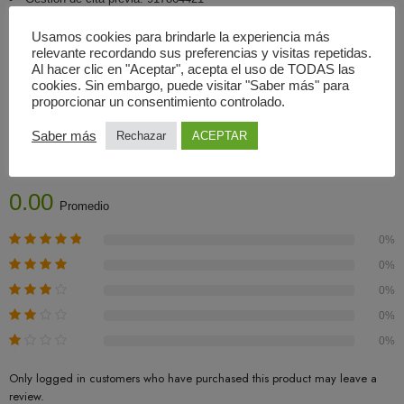
Usamos cookies para brindarle la experiencia más
relevante recordando sus preferencias y visitas repetidas.
Al hacer clic en "Aceptar", acepta el uso de TODAS las
cookies. Sin embargo, puede visitar "Saber más" para
proporcionar un consentimiento controlado.
Valoraciones (0)
Saber más
Rechazar
ACEPTAR
Basado En 0 Valoraciones
0.00
Promedio
0%
0%
0%
0%
0%
Only logged in customers who have purchased this product may leave a
review.