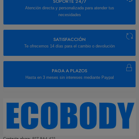
SOPORTE 24/7
Atención directa y personalizada para atender tus
necesidades
SATISFACCIÓN
Te ofrecemos 14 días para el cambio o devolución
PAGA A PLAZOS
Hasta en 3 meses sin intereses mediante Paypal
Contacta ahora:
917 864 421