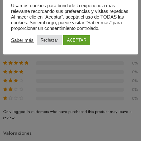
Usamos cookies para brindarle la experiencia más
relevante recordando sus preferencias y visitas repetidas.
Al hacer clic en "Aceptar", acepta el uso de TODAS las
Valoraciones (0)
cookies. Sin embargo, puede visitar "Saber más" para
proporcionar un consentimiento controlado.
Basado En 0 Valoraciones
Saber más
Rechazar
ACEPTAR
0.00
Promedio
0%
0%
0%
0%
0%
Only logged in customers who have purchased this product may leave a
review.
Valoraciones