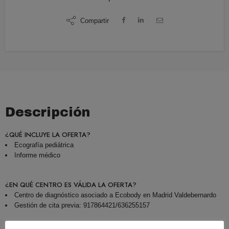
Compartir
Descripción
¿QUÉ INCLUYE LA OFERTA?
Ecografía pediátrica
Informe médico
¿EN QUÉ CENTRO ES VÁLIDA LA OFERTA?
Centro de diagnóstico asociado a Ecobody en Madrid Valdebernardo
Gestión de cita previa: 917864421/636255157