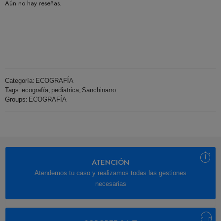
Aún no hay reseñas.
Categoría:
ECOGRAFÍA
Tags:
ecografía
,
pediatrica
,
Sanchinarro
Groups:
ECOGRAFÍA
ATENCIÓN
Atendemos tu caso y realizamos todas las gestiones
necesarias