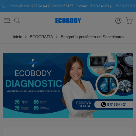
Llame ahora: 917864421/636255157 Horario: 9:30-14:30 y 15:30-21:30
Inicio
ECOGRAFÍA
Ecografía pediátrica en Sanchinarro