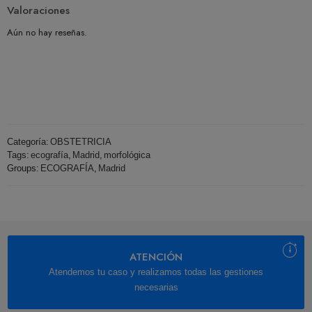
Valoraciones
Aún no hay reseñas.
Categoría:
OBSTETRICIA
Tags:
ecografía
,
Madrid
,
morfológica
Groups:
ECOGRAFÍA
,
Madrid
ATENCIÓN
Atendemos tu caso y realizamos todas las gestiones
necesarias