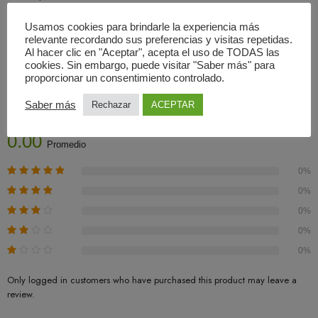
Usamos cookies para brindarle la experiencia más
relevante recordando sus preferencias y visitas repetidas.
Al hacer clic en "Aceptar", acepta el uso de TODAS las
cookies. Sin embargo, puede visitar "Saber más" para
Valoraciones (0)
proporcionar un consentimiento controlado.
Saber más
Rechazar
ACEPTAR
Basado En 0 Valoraciones
0.00
Promedio
0%
0%
0%
0%
0%
Only logged in customers who have purchased this product may leave a
review.