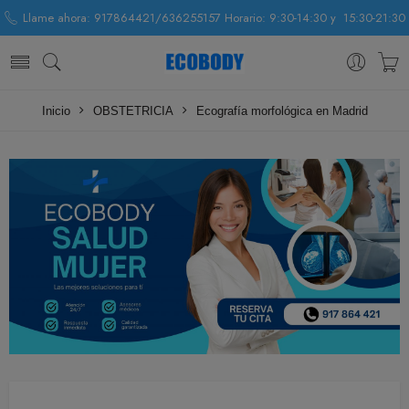
Llame ahora: 917864421/636255157 Horario: 9:30-14:30 y 15:30-21:30
Inicio
OBSTETRICIA
Ecografía morfológica en Madrid