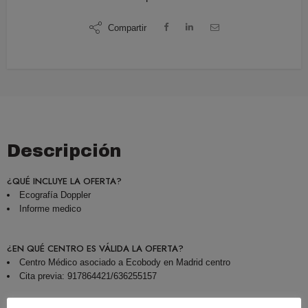
Compartir
Descripción
¿QUÉ INCLUYE LA OFERTA?
Ecografía Doppler
Informe medico
¿EN QUÉ CENTRO ES VÁLIDA LA OFERTA?
Centro Médico asociado a Ecobody en Madrid centro
Cita previa: 917864421/636255157