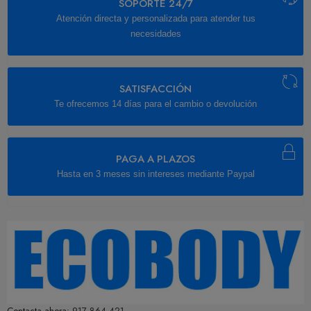
SOPORTE 24/7
Atención directa y personalizada para atender tus
necesidades
SATISFACCIÓN
Te ofrecemos 14 días para el cambio o devolución
PAGA A PLAZOS
Hasta en 3 meses sin intereses mediante Paypal
Contacta ahora:
917 864 421