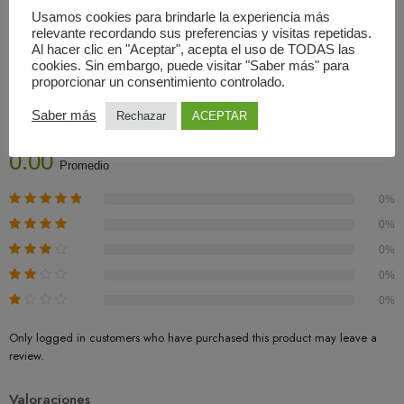
Usamos cookies para brindarle la experiencia más
relevante recordando sus preferencias y visitas repetidas.
Al hacer clic en "Aceptar", acepta el uso de TODAS las
cookies. Sin embargo, puede visitar "Saber más" para
Valoraciones (0)
proporcionar un consentimiento controlado.
Saber más
Rechazar
ACEPTAR
Basado En 0 Valoraciones
0.00
Promedio
0%
0%
0%
0%
0%
Only logged in customers who have purchased this product may leave a
review.
Valoraciones