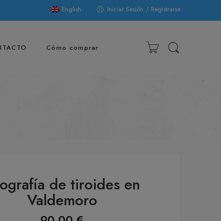
English
Iniciar Sesión / Registrarse
NTACTO
Cómo comprar
ografía de tiroides en
Valdemoro
90,00
€