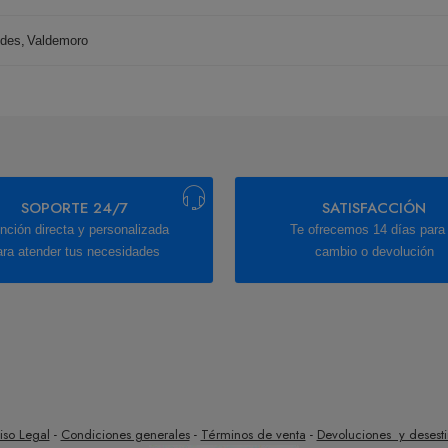
ides
,
Valdemoro
SOPORTE 24/7
SATISFACCIÓN
nción directa y personalizada
Te ofrecemos 14 días para 
ara atender tus necesidades
cambio o devolución
iso Legal
-
Condiciones generales
-
Términos de venta
-
Devoluciones y desest