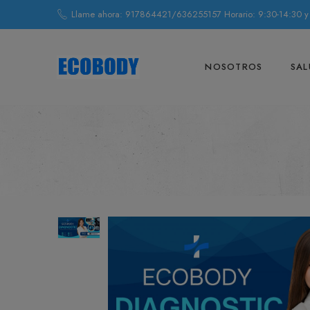
Llame ahora: 917864421/636255157 Horario: 9:30-14:30 y
NOSOTROS
SAL