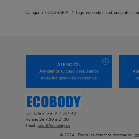
Categoría:
ECOGRAFÍA
Tags:
ecobody salud
,
ecografía
,
tiro
ATENCIÓN
Atendemos tu caso y realizamos
Ate
todas las gestiones necesarias
p
Contacta ahora:
917 864 421
Horario:De 9:30 a 21:30
Email:
salud@ecobody.es
© 2024 - Todos los derechos reservados -
Av