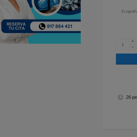
Ecografí
+
−
26
pe