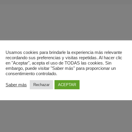
Usamos cookies para brindarle la experiencia más relevante
recordando sus preferencias y visitas repetidas. Al hacer clic
en "Aceptar", acepta el uso de TODAS las cookies. Sin
embargo, puede visitar "Saber más" para proporcionar un
FERTA?
consentimiento controlado.
nlabrada(Madrid)
Saber más
Rechazar
ACEPTAR
7