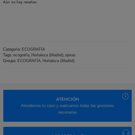
Aún no hay reseñas.
Categoría:
ECOGRAFÍA
Tags:
ecografía
,
Hortaleza (Madrid)
,
ojeras
Groups:
ECOGRAFÍA
,
Hortaleza (Madrid)
ATENCIÓN
Atendemos tu caso y realizamos todas las gestiones
necesarias