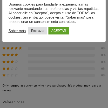
Usamos cookies para brindarle la experiencia más
relevante recordando sus preferencias y visitas repetidas.
Al hacer clic en "Aceptar", acepta el uso de TODAS las
Valoraciones (0)
cookies. Sin embargo, puede visitar "Saber más" para
proporcionar un consentimiento controlado.
Basado En 0 Valoraciones
Saber más
Rechazar
ACEPTAR
0.00
Promedio
0%
0%
0%
0%
0%
Only logged in customers who have purchased this product may leave a
review.
Valoraciones