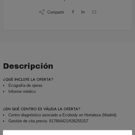
Compartir
Descripción
¿QUÉ INCLUYE LA OFERTA?
Ecografía de ojeras
Informe médico
¿EN QUÉ CENTRO ES VÁLIDA LA OFERTA?
Centro diagnóstico asociado a Ecobody en Hortaleza (Madrid)
Gestión de cita previa: 917864421/636255157