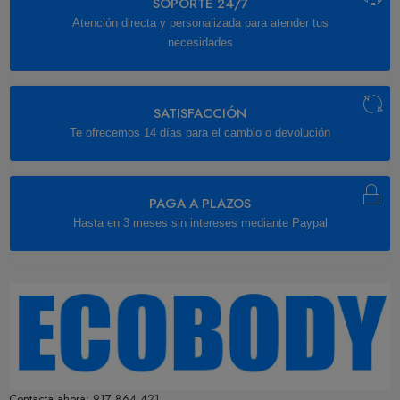
SOPORTE 24/7
Atención directa y personalizada para atender tus
necesidades
SATISFACCIÓN
Te ofrecemos 14 días para el cambio o devolución
PAGA A PLAZOS
Hasta en 3 meses sin intereses mediante Paypal
Contacta ahora:
917 864 421