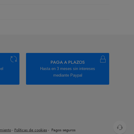
PAGA A PLAZOS
el
Hasta en 3 meses sin intereses
mediante Paypal
imiento
-
Políticas de cookies
- Pagos seguros