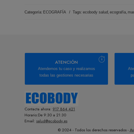
Categoría:
ECOGRAFÍA
Tags:
ecobody salud
,
ecografía
,
ma
ATENCIÓN
Atendemos tu caso y realizamos
Ate
todas las gestiones necesarias
p
Contacta ahora:
917 864 421
Horario:De 9:30 a 21:30
Email:
salud@ecobody.es
© 2024 - Todos los derechos reservados -
Av