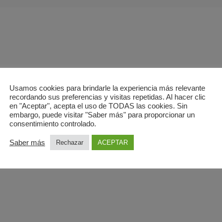
Usamos cookies para brindarle la experiencia más relevante
recordando sus preferencias y visitas repetidas. Al hacer clic
en "Aceptar", acepta el uso de TODAS las cookies. Sin
embargo, puede visitar "Saber más" para proporcionar un
FERTA?
consentimiento controlado.
o, Blvr. de Indalecio Prieto, 28032 Madrid
Saber más
Rechazar
ACEPTAR
7