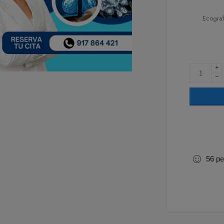
Ecogra
+
−
56
pe