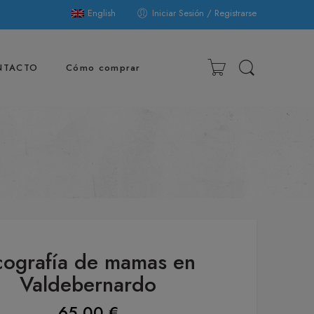
English
Iniciar Sesión / Registrarse
NTACTO
Cómo comprar
cografía de mamas en
Valdebernardo
65,00
€