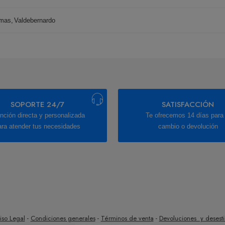
mas
,
Valdebernardo
SOPORTE 24/7
SATISFACCIÓN
nción directa y personalizada
Te ofrecemos 14 días para 
ara atender tus necesidades
cambio o devolución
iso Legal
-
Condiciones generales
-
Términos de venta
-
Devoluciones y desest