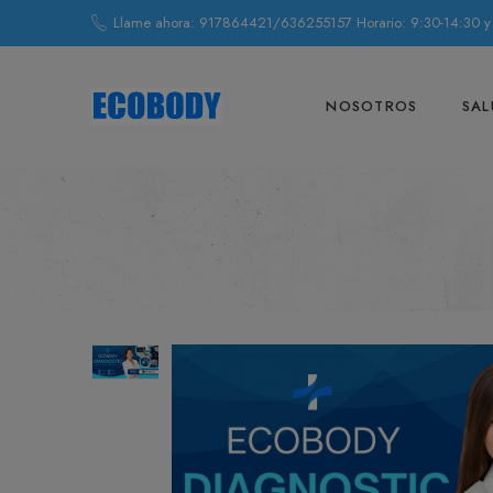
Llame ahora: 917864421/636255157 Horario: 9:30-14:30 y
NOSOTROS
SAL