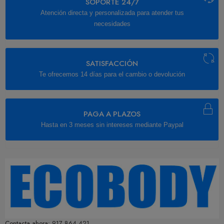
SOPORTE 24/7
Atención directa y personalizada para atender tus
necesidades
SATISFACCIÓN
Te ofrecemos 14 días para el cambio o devolución
PAGA A PLAZOS
Hasta en 3 meses sin intereses mediante Paypal
Contacta ahora:
917 864 421