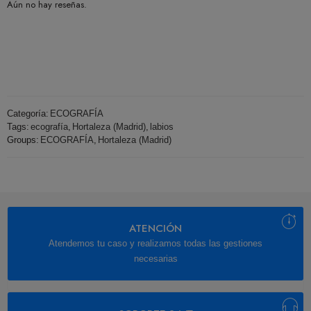
Aún no hay reseñas.
Categoría:
ECOGRAFÍA
Tags:
ecografía
,
Hortaleza (Madrid)
,
labios
Groups:
ECOGRAFÍA
,
Hortaleza (Madrid)
ATENCIÓN
Atendemos tu caso y realizamos todas las gestiones
necesarias