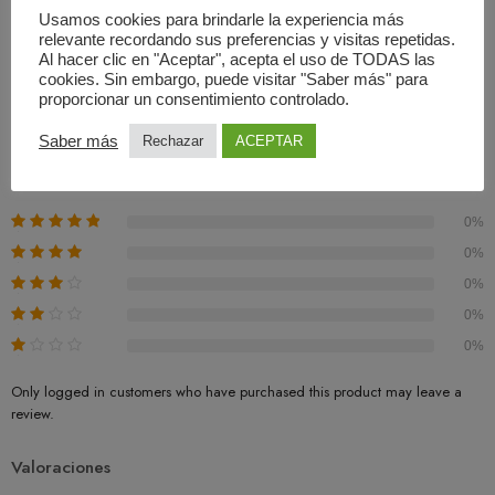
Usamos cookies para brindarle la experiencia más
relevante recordando sus preferencias y visitas repetidas.
Al hacer clic en "Aceptar", acepta el uso de TODAS las
Valoraciones (0)
cookies. Sin embargo, puede visitar "Saber más" para
proporcionar un consentimiento controlado.
Basado En 0 Valoraciones
Saber más
Rechazar
ACEPTAR
0.00
Promedio
0%
0%
0%
0%
0%
Only logged in customers who have purchased this product may leave a
review.
Valoraciones