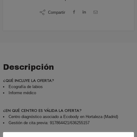
Compartir
Descripción
¿QUÉ INCLUYE LA OFERTA?
Ecografía de labios
Informe médico
¿EN QUÉ CENTRO ES VÁLIDA LA OFERTA?
Centro diagnóstico asociado a Ecobody en Hortaleza (Madrid)
Gestión de cita previa: 917864421/636255157