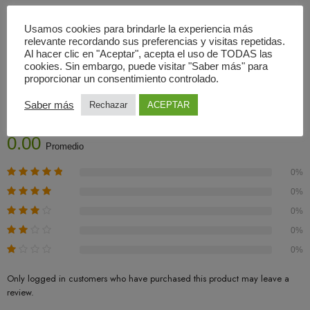
Usamos cookies para brindarle la experiencia más
relevante recordando sus preferencias y visitas repetidas.
Al hacer clic en "Aceptar", acepta el uso de TODAS las
cookies. Sin embargo, puede visitar "Saber más" para
Valoraciones (0)
proporcionar un consentimiento controlado.
Saber más
Rechazar
ACEPTAR
Basado En 0 Valoraciones
0.00
Promedio
0%
0%
0%
0%
0%
Only logged in customers who have purchased this product may leave a
review.