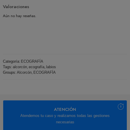
Valoraciones
Aún no hay reseñas.
Categoría:
ECOGRAFÍA
Tags:
alcorcón
,
ecografía
,
labios
Groups:
Alcorcón
,
ECOGRAFÍA
ATENCIÓN
Atendemos tu caso y realizamos todas las gestiones
necesarias