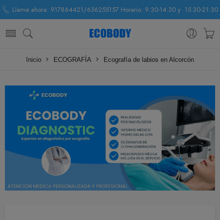
Llame ahora: 917864421/636255157 Horario: 9:30-14:30 y 15:30-21:30
Inicio
ECOGRAFÍA
Ecografía de labios en Alcorcón