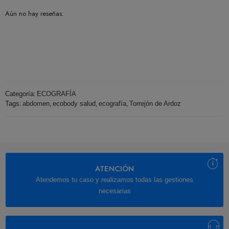
Aún no hay reseñas.
Categoría:
ECOGRAFÍA
Tags:
abdomen
,
ecobody salud
,
ecografía
,
Torrejón de Ardoz
ATENCIÓN
Atendemos tu caso y realizamos todas las gestiones
necesarias