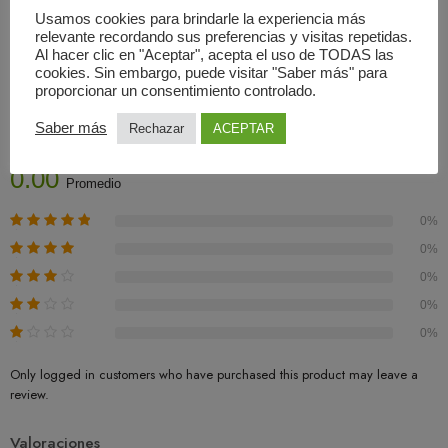
Usamos cookies para brindarle la experiencia más
relevante recordando sus preferencias y visitas repetidas.
Al hacer clic en "Aceptar", acepta el uso de TODAS las
cookies. Sin embargo, puede visitar "Saber más" para
Valoraciones (0)
proporcionar un consentimiento controlado.
Saber más
Rechazar
ACEPTAR
Basado En 0 Valoraciones
0.00
Promedio
0%
0%
0%
0%
0%
Only logged in customers who have purchased this product may leave a
review.
Valoraciones