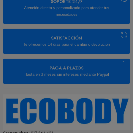
SOPORTE 24/7
Atención directa y personalizada para atender tus
necesidades
SATISFACCIÓN
Te ofrecemos 14 días para el cambio o devolución
PAGA A PLAZOS
Hasta en 3 meses sin intereses mediante Paypal
Contacta ahora:
917 864 421