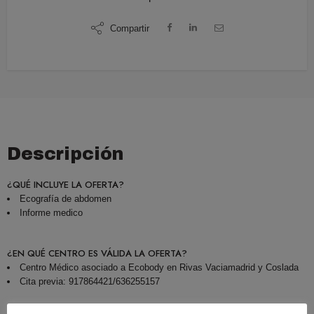
Compartir
Descripción
¿QUÉ INCLUYE LA OFERTA?
Ecografía de abdomen
Informe medico
¿EN QUÉ CENTRO ES VÁLIDA LA OFERTA?
Centro Médico asociado a Ecobody en Rivas Vaciamadrid y Coslada
Cita previa: 917864421/636255157