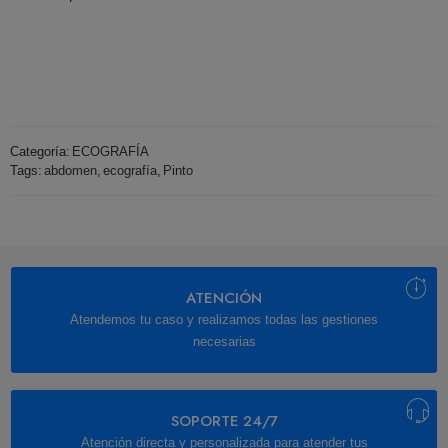
Categoría:
ECOGRAFÍA
Tags:
abdomen
,
ecografía
,
Pinto
ATENCIÓN
Atendemos tu caso y realizamos todas las gestiones
necesarias
SOPORTE 24/7
Atención directa y personalizada para atender tus