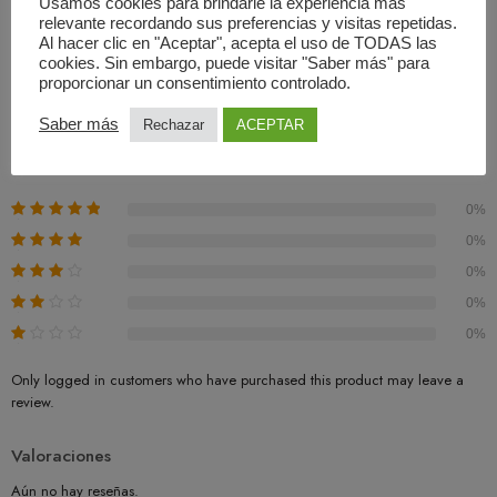
Usamos cookies para brindarle la experiencia más
relevante recordando sus preferencias y visitas repetidas.
Al hacer clic en "Aceptar", acepta el uso de TODAS las
Valoraciones (0)
cookies. Sin embargo, puede visitar "Saber más" para
proporcionar un consentimiento controlado.
Basado En 0 Valoraciones
Saber más
Rechazar
ACEPTAR
0.00
Promedio
0%
0%
0%
0%
0%
Only logged in customers who have purchased this product may leave a
review.
Valoraciones
Aún no hay reseñas.