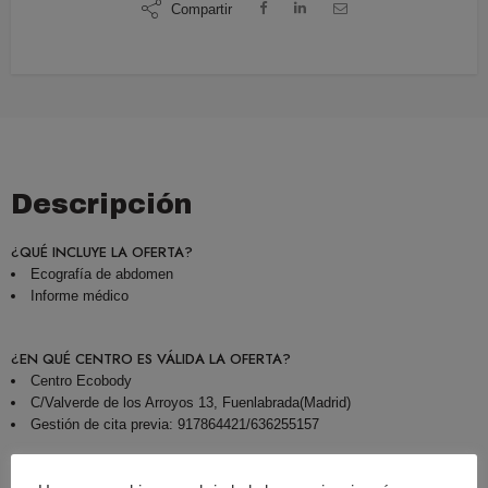
Compartir
Descripción
¿QUÉ INCLUYE LA OFERTA?
Ecografía de abdomen
Informe médico
¿EN QUÉ CENTRO ES VÁLIDA LA OFERTA?
Centro Ecobody
C/Valverde de los Arroyos 13, Fuenlabrada(Madrid)
Gestión de cita previa: 917864421/636255157