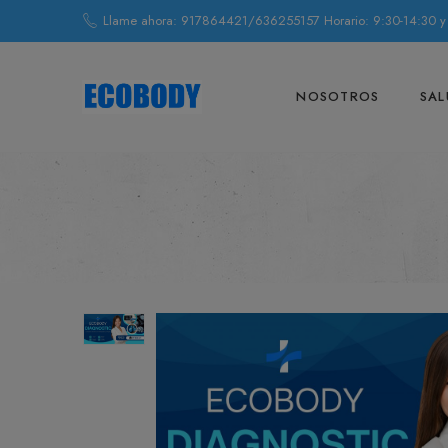
Llame ahora: 917864421/636255157 Horario: 9:30-14:30 y
NOSOTROS
SAL