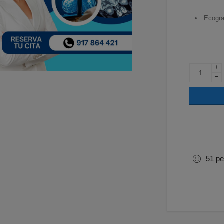
Ecogra
+
−
51
pe