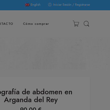
English
Iniciar Sesión / Registrarse
NTACTO
Cómo comprar
ografía de abdomen en
Arganda del Rey
90,00
€