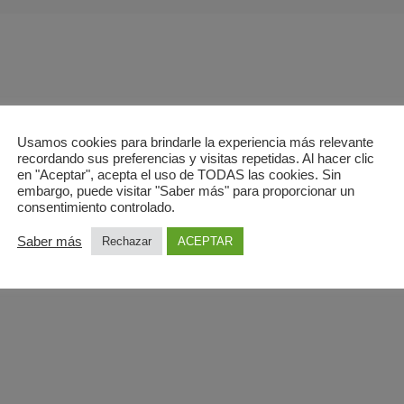
Usamos cookies para brindarle la experiencia más relevante
recordando sus preferencias y visitas repetidas. Al hacer clic
en "Aceptar", acepta el uso de TODAS las cookies. Sin
embargo, puede visitar "Saber más" para proporcionar un
consentimiento controlado.
FERTA?
vas Vaciamadrid
Saber más
Rechazar
ACEPTAR
1/636255157